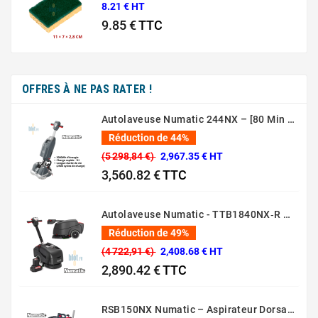
8.21 € HT
9.85 €
TTC
Prix
OFFRES À NE PAS RATER !
Autolaveuse Numatic 244NX – [80 Min – 44 Cm – 36V]
Réduction de 44%
(5 298,84 €)
2,967.35 € HT
3,560.82 €
TTC
Prix normal
Prix
Autolaveuse Numatic - TTB1840NX‑R – (Batterie 36 V, 18 L)
Réduction de 49%
(4 722,91 €)
2,408.68 € HT
2,890.42 €
TTC
Prix normal
Prix
RSB150NX Numatic – Aspirateur Dorsal Pro [80 Min – 5L – 36V]