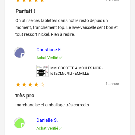
Parfait !
On utilise ces tablettes dans notre resto depuis un
moment, franchement top. Le lave-vaisselle sent bon et
tout ressort nickel. Rien à redire.
Christiane F.
C
Achat Vérifié ✅
Mini COCOTTE À MOULES NOIR -
[ø12CM/0,9L] - ÉMAILLÉ
1 année -
très pro
marchandise et emballage très corrects
Danielle S.
D
Achat Vérifié ✅