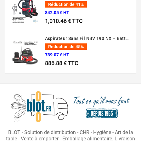
Réduction de 41%
842.05 € HT
1,010.46 €
TTC
Prix normal
Prix
Aspirateur Sans Fil NBV 190 NX – Batterie 36V Professionnel
Réduction de 45%
739.07 € HT
886.88 €
TTC
Prix normal
Prix
BLOT - Solution de distribution - CHR - Hygiène - Art de la
table - Vente à emporter - Emballage alimentaire. Livraison