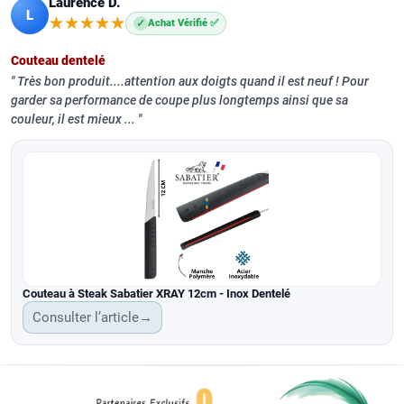
Laurence D.
L
★★★★★
★★★★★
✓
Achat Vérifié ✅
Couteau dentelé
Très bon produit....attention aux doigts quand il est neuf ! Pour
garder sa performance de coupe plus longtemps ainsi que sa
couleur, il est mieux ...
Couteau à Steak Sabatier XRAY 12cm - Inox Dentelé
Consulter l’article
→