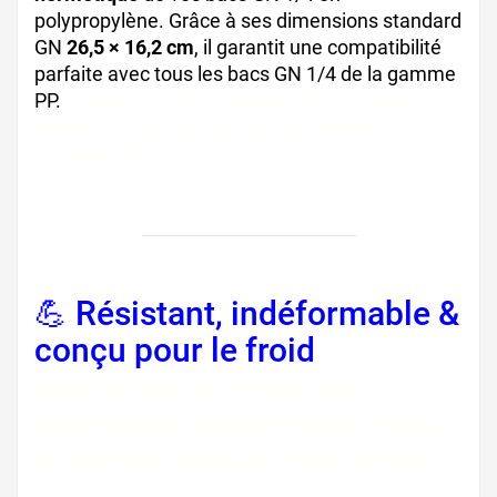
polypropylène. Grâce à ses dimensions standard
GN
26,5 × 16,2 cm
, il garantit une compatibilité
parfaite avec tous les bacs GN 1/4 de la gamme
PP.
couvercle hermétique bac gn, couvercle
alimentaire pp, accessoire gastronorme
professionnel
💪 Résistant, indéformable &
conçu pour le froid
couvercle pp résistant,
couvercle alimentaire froid,
matériel restauration froid