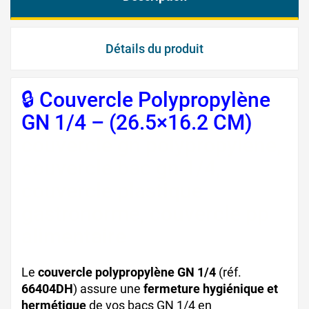
Détails du produit
🔒 Couvercle Polypropylène
GN 1/4 – (26.5×16.2 CM)
couvercle gn polypropylène,
couvercle bac gn 1/4,
couvercle plastique
gastronorme, couvercle pp
alimentaire
Le
couvercle polypropylène GN 1/4
(réf.
66404DH
) assure une
fermeture hygiénique et
hermétique
de vos bacs GN 1/4 en