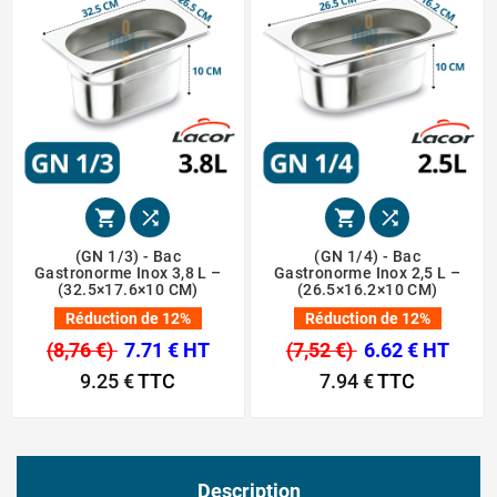




(GN 1/3) - Bac
(GN 1/4) - Bac
Gastronorme Inox 3,8 L –
Gastronorme Inox 2,5 L –
(32.5×17.6×10 CM)
(26.5×16.2×10 CM)
Réduction de 12%
Réduction de 12%
(8,76 €)
7.71 € HT
(7,52 €)
6.62 € HT
9.25 €
TTC
7.94 €
TTC
Description