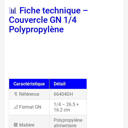
📊 Fiche technique –
Couvercle GN 1/4
Polypropylène
fiche
technique couvercle bac gn,
couvercle gastronorme
plastique, couvercle
alimentaire pp
Caractéristique
Détail
🔖 Référence
66404DH
1/4 – 26.5 ×
📐 Format GN
16.2 cm
Polypropylène
🟦 Matière
alimentaire