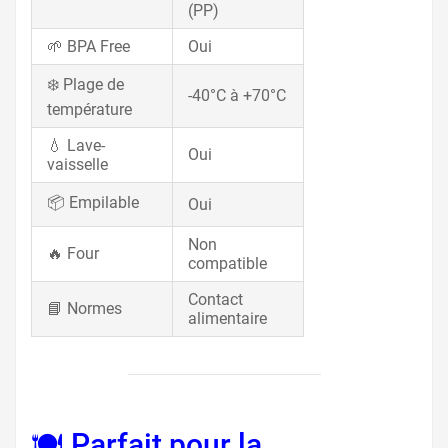
(PP)
🌱 BPA Free
Oui
❄️ Plage de
-40°C à +70°C
température
💧 Lave-
Oui
vaisselle
📦 Empilable
Oui
Non
🔥 Four
compatible
Contact
📘 Normes
alimentaire
🍽️ Parfait pour la