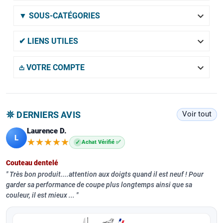

▼ SOUS-CATÉGORIES

✔ LIENS UTILES

𖡌 VOTRE COMPTE
𖤓 DERNIERS AVIS
Voir tout
Laurence D.
L
★★★★★
★★★★★
✓
Achat Vérifié ✅
Couteau dentelé
Très bon produit....attention aux doigts quand il est neuf ! Pour
garder sa performance de coupe plus longtemps ainsi que sa
couleur, il est mieux ...