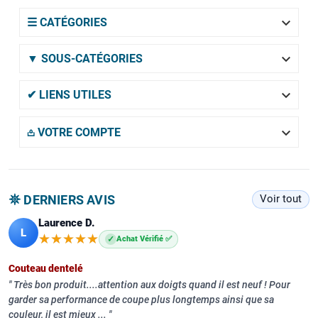

☰ CATÉGORIES

▼ SOUS-CATÉGORIES

✔ LIENS UTILES

𖡌 VOTRE COMPTE
𖤓 DERNIERS AVIS
Voir tout
Laurence D.
L
★★★★★
★★★★★
✓
Achat Vérifié ✅
Couteau dentelé
Très bon produit....attention aux doigts quand il est neuf ! Pour
garder sa performance de coupe plus longtemps ainsi que sa
couleur, il est mieux ...