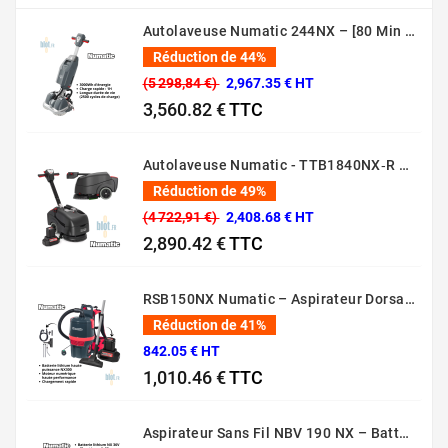
Autolaveuse Numatic 244NX – [80 Min – 44 Cm – 36V]
Réduction de 44%
(5 298,84 €)
2,967.35 € HT
3,560.82 €
TTC
Prix normal
Prix
Autolaveuse Numatic - TTB1840NX‑R – (Batterie 36 V, 18 L)
Réduction de 49%
(4 722,91 €)
2,408.68 € HT
2,890.42 €
TTC
Prix normal
Prix
RSB150NX Numatic – Aspirateur Dorsal Pro [80 Min – 5L – 36V]
Réduction de 41%
842.05 € HT
1,010.46 €
TTC
Prix normal
Prix
Aspirateur Sans Fil NBV 190 NX – Batterie 36V Professionnel