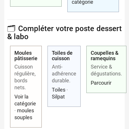
catégorie
🗂️ Compléter votre poste dessert
& labo
Moules
Toiles de
Coupelles &
pâtisserie
cuisson
ramequins
Cuisson
Anti-
Service &
régulière,
adhérence
dégustations.
bords
durable.
Parcourir
nets.
Toiles
·
Voir la
Silpat
catégorie
·
moules
souples