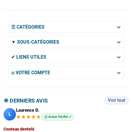

☰ CATÉGORIES

▼ SOUS-CATÉGORIES

✔ LIENS UTILES

𖡌 VOTRE COMPTE
𖤓 DERNIERS AVIS
Voir tout
Laurence D.
L
★★★★★
★★★★★
✓
Achat Vérifié ✅
Couteau dentelé