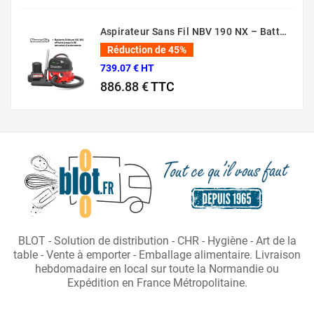
Prix normal
Prix
Aspirateur Sans Fil NBV 190 NX – Batterie 36V Professionnel
Réduction de 45%
739.07 € HT
886.88 €
TTC
Prix normal
Prix
BLOT - Solution de distribution - CHR - Hygiène - Art de la
table - Vente à emporter - Emballage alimentaire. Livraison
hebdomadaire en local sur toute la Normandie ou
Expédition en France Métropolitaine.