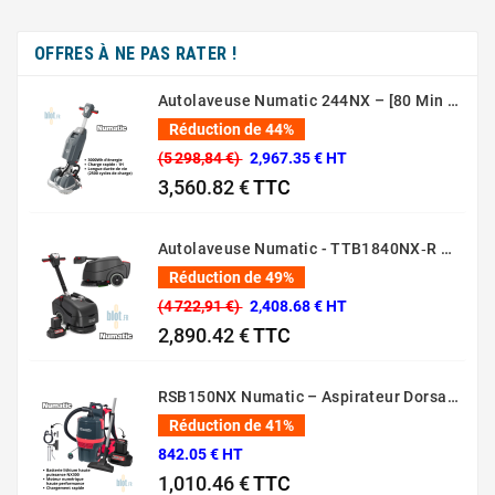
OFFRES À NE PAS RATER !
Autolaveuse Numatic 244NX – [80 Min – 44 Cm – 36V]
Réduction de 44%
(5 298,84 €)
2,967.35 € HT
3,560.82 €
TTC
Prix normal
Prix
Autolaveuse Numatic - TTB1840NX‑R – (Batterie 36 V, 18 L)
Réduction de 49%
(4 722,91 €)
2,408.68 € HT
2,890.42 €
TTC
Prix normal
Prix
RSB150NX Numatic – Aspirateur Dorsal Pro [80 Min – 5L – 36V]
Réduction de 41%
842.05 € HT
1,010.46 €
TTC