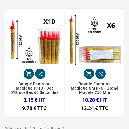




Bougie Fontaine
Bougie Fontaine
Magique P/10 - Jet
Magique GM P/6 - Grand
D'Étincelles 60 Secondes
Modèle 250 Mm
8.15 € HT
10.20 € HT
9.78 €
TTC
12.24 €
TTC
Affichage de 1-2 sur 2 article(s).