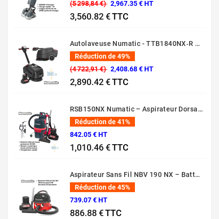
(5 298,84 €)
2,967.35 € HT
3,560.82 €
TTC
Prix normal
Prix
Autolaveuse Numatic - TTB1840NX‑R – (Batterie 36 V, 18 L)
Réduction de 49%
(4 722,91 €)
2,408.68 € HT
2,890.42 €
TTC
Prix normal
Prix
RSB150NX Numatic – Aspirateur Dorsal Pro [80 Min – 5L – 36V]
Réduction de 41%
842.05 € HT
1,010.46 €
TTC
Prix normal
Prix
Aspirateur Sans Fil NBV 190 NX – Batterie 36V Professionnel
Réduction de 45%
739.07 € HT
886.88 €
TTC