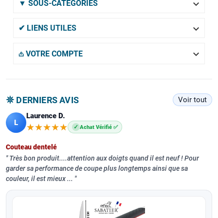

▼ SOUS-CATÉGORIES

✔ LIENS UTILES

𖡌 VOTRE COMPTE
𖤓 DERNIERS AVIS
Voir tout
Laurence D.
L
★★★★★
★★★★★
✓
Achat Vérifié ✅
Couteau dentelé
Très bon produit....attention aux doigts quand il est neuf ! Pour
garder sa performance de coupe plus longtemps ainsi que sa
couleur, il est mieux ...