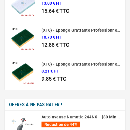
13.03 € HT
15.64 €
TTC
Prix
(X10) - Éponge Grattante Professionnelle Sponrex 74
10.73 € HT
12.88 €
TTC
Prix
(X10) - Éponge Grattante Professionnelle Sponrex 52
8.21 € HT
9.85 €
TTC
Prix
OFFRES À NE PAS RATER !
Autolaveuse Numatic 244NX – [80 Min – 44 Cm – 36V]
Réduction de 44%