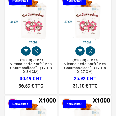
Nouveauté !
Nouveauté !




(X1000) - Sacs
(X1000) - Sacs
Viennoiserie Kraft "Mes
Viennoiserie Kraft "Mes
Gourmandises" - (17 + 8
Gourmandises" - (17 + 8
X 34 CM)
X 27 CM)
30.49 € HT
25.92 € HT
36.59 €
TTC
31.10 €
TTC
Nouveauté !
Nouveauté !