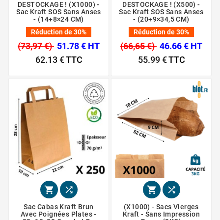
DESTOCKAGE ! (X1000) -
DESTOCKAGE ! (X500) -
Sac Kraft SOS Sans Anses
Sac Kraft SOS Sans Anses
- (14+8×24 CM)
- (20+9×34,5 CM)
Réduction de 30%
Réduction de 30%
(73,97 €)
51.78 € HT
(66,65 €)
46.66 € HT
62.13 €
TTC
55.99 €
TTC




Sac Cabas Kraft Brun
(X1000) - Sacs Vierges
Avec Poignées Plates -
Kraft - Sans Impression