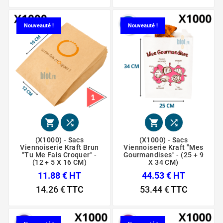
Nouveauté !
Nouveauté !




(X1000) - Sacs
(X1000) - Sacs
Viennoiserie Kraft Brun
Viennoiserie Kraft "Mes
"Tu Me Fais Croquer" -
Gourmandises" - (25 + 9
(12 + 5 X 16 CM)
X 34 CM)
11.88 € HT
44.53 € HT
14.26 €
TTC
53.44 €
TTC