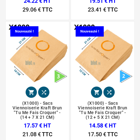
24.22 € HT
19.51 € HT
29.06 €
TTC
23.41 €
TTC
Nouveauté !
Nouveauté !




(X1000) - Sacs
(X1000) - Sacs
Viennoiserie Kraft Brun
Viennoiserie Kraft Brun
"Tu Me Fais Croquer" -
"Tu Me Fais Croquer" -
(14 + 7 X 21 CM)
(12 + 5 X 21 CM)
17.57 € HT
14.58 € HT
21.08 €
TTC
17.50 €
TTC