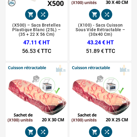




(X500) – Sacs Bretelles
(X100) - Sacs Cuisson
Plastique Blanc (25L) –
Sous Vide Rétractable –
(35 + 22 X 56 Cm)
(30x40 Cm)
47.11 € HT
43.24 € HT
56.53 €
TTC
51.89 €
TTC



