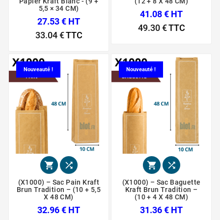
Papier Kraft Blanc - (9 +
(12 + 8 X 48 CM)
5,5 × 34 CM)
41.08 € HT
27.53 € HT
49.30 €
TTC
33.04 €
TTC
Nouveauté !
Nouveauté !




(X1000) – Sac Pain Kraft
(X1000) – Sac Baguette
Brun Tradition – (10 + 5,5
Kraft Brun Tradition –
X 48 CM)
(10 + 4 X 48 CM)
32.96 € HT
31.36 € HT