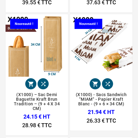
39.55 €
TTC
37.63 €
TTC
Nouveauté !
Nouveauté !




(X1000) – Sac Demi
(X1000) - Sacs Sandwich
Baguette Kraft Brun
"MIAM" - Papier Kraft
Tradition – (9 + 4 X 34
Blanc - (9 + 6 × 34 CM)
CM)
21.94 € HT
24.15 € HT
26.33 €
TTC
28.98 €
TTC