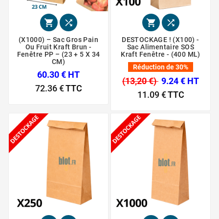




(X1000) – Sac Gros Pain
DESTOCKAGE ! (X100) -
Ou Fruit Kraft Brun -
Sac Alimentaire SOS
Fenêtre PP – (23 + 5 X 34
Kraft Fenêtre - (400 ML)
CM)
Réduction de 30%
60.30 € HT
(13,20 €)
9.24 € HT
72.36 €
TTC
11.09 €
TTC