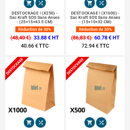




DESTOCKAGE ! (X250) -
DESTOCKAGE ! (X1000) -
Sac Kraft SOS Sans Anses
Sac Kraft SOS Sans Anses
- (25+15×43.5 CM)
- (15+10×32 CM)
Réduction de 30%
Réduction de 30%
(48,40 €)
33.88 € HT
(86,83 €)
60.78 € HT
40.66 €
TTC
72.94 €
TTC



