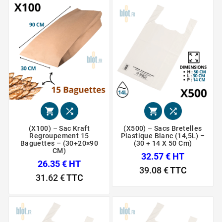




(X100) – Sac Kraft
(x500) – Sacs Bretelles
Regroupement 15
Plastique Blanc (14,5L) –
Baguettes – (30+20×90
(30 + 14 X 50 Cm)
CM)
32.57 € HT
26.35 € HT
39.08 €
TTC
31.62 €
TTC