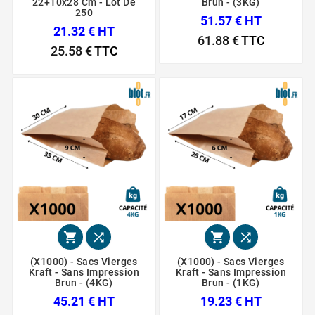
22+10x28 Cm - Lot De
Brun - (3KG)
250
51.57 € HT
21.32 € HT
61.88 €
TTC
25.58 €
TTC




(X1000) - Sacs Vierges
(X1000) - Sacs Vierges
Kraft - Sans Impression
Kraft - Sans Impression
Brun - (4KG)
Brun - (1KG)
45.21 € HT
19.23 € HT