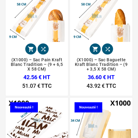




(X1000) – Sac Pain Kraft
(X1000) – Sac Baguette
Blanc Tradition – (9 + 6,5
Kraft Blanc Tradition – (9
X 58 CM)
+ 3,5 X 58 CM)
42.56 € HT
36.60 € HT
51.07 €
TTC
43.92 €
TTC
Nouveauté !
Nouveauté !