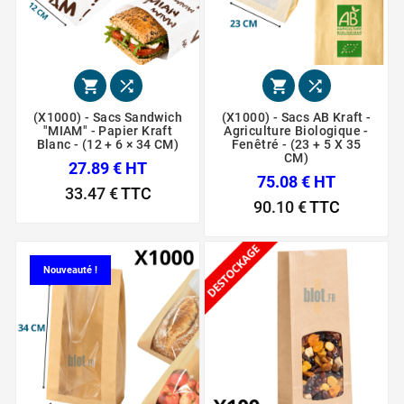




(X1000) - Sacs Sandwich
(X1000) - Sacs AB Kraft -
"MIAM" - Papier Kraft
Agriculture Biologique -
Blanc - (12 + 6 × 34 CM)
Fenêtré - (23 + 5 X 35
CM)
27.89 € HT
75.08 € HT
33.47 €
TTC
90.10 €
TTC
Nouveauté !