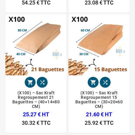
54.25 €
TTC
23.08 €
TTC




(X100) – Sac Kraft
(X100) – Sac Kraft
Regroupement 21
Regroupement 15
Baguettes – (40+14×80
Baguettes – (30+20×60
CM)
CM)
25.27 € HT
21.60 € HT
30.32 €
TTC
25.92 €
TTC