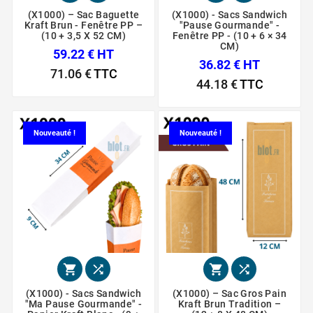
(X1000) – Sac Baguette
(X1000) - Sacs Sandwich
Kraft Brun - Fenêtre PP –
"Pause Gourmande" -
(10 + 3,5 X 52 CM)
Fenêtre PP - (10 + 6 × 34
CM)
59.22 € HT
36.82 € HT
71.06 €
TTC
44.18 €
TTC
Nouveauté !
Nouveauté !




(X1000) - Sacs Sandwich
(X1000) – Sac Gros Pain
"Ma Pause Gourmande" -
Kraft Brun Tradition –