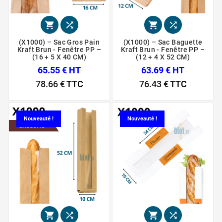




(X1000) – Sac Gros Pain
(X1000) – Sac Baguette
Kraft Brun - Fenêtre PP –
Kraft Brun - Fenêtre PP –
(16 + 5 X 40 CM)
(12 + 4 X 52 CM)
65.55 € HT
63.69 € HT
78.66 €
TTC
76.43 €
TTC
Nouveauté !
Nouveauté !



