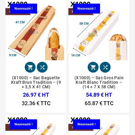
Nouveauté !
Nouveauté !




(X1000) – Sac Baguette
(X1000) – Sac Gros Pain
Kraft Brun Tradition – (9
Kraft Blanc Tradition –
+ 3,5 X 41 CM)
(14 + 7 X 58 CM)
26.97 € HT
54.89 € HT
32.36 €
TTC
65.87 €
TTC
Nouveauté !
Nouveauté !