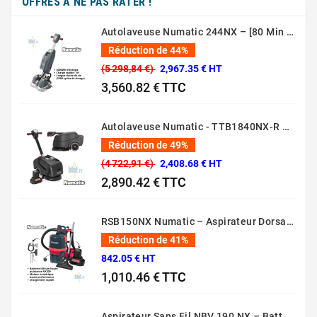
OFFRES À NE PAS RATER !
Autolaveuse Numatic 244NX – [80 Min – 44 Cm – 36V]
Réduction de 44%
(5 298,84 €)
2,967.35 € HT
3,560.82 €
TTC
Prix normal
Prix
Autolaveuse Numatic - TTB1840NX‑R – (Batterie 36 V, 18 L)
Réduction de 49%
(4 722,91 €)
2,408.68 € HT
2,890.42 €
TTC
Prix normal
Prix
RSB150NX Numatic – Aspirateur Dorsal Pro [80 Min – 5L – 36V]
Réduction de 41%
842.05 € HT
1,010.46 €
TTC
Prix normal
Prix
Aspirateur Sans Fil NBV 190 NX – Batterie 36V Professionnel