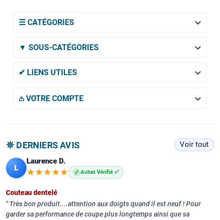

☰ CATÉGORIES

▼ SOUS-CATÉGORIES

✔ LIENS UTILES

𖡌 VOTRE COMPTE
𖤓 DERNIERS AVIS
Voir tout
Laurence D.
L
★★★★★
★★★★★
✓
Achat Vérifié ✅
Couteau dentelé
Très bon produit....attention aux doigts quand il est neuf ! Pour
garder sa performance de coupe plus longtemps ainsi que sa