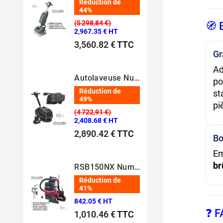
Réduction de
44%
(5 298,84 €)
🧭 
2,967.35 € HT
3,560.82 €
TTC
G
Prix normal
Prix
Ad
Autolaveuse Numatic - TTB1840NX‑R – (Batterie 36 V, 18 L)
po
Réduction de
st
49%
pi
(4 722,91 €)
2,408.68 € HT
2,890.42 €
TTC
Bo
Prix normal
Prix
Em
br
RSB150NX Numatic – Aspirateur Dorsal Pro [80 Min – 5L – 36V]
Réduction de
41%
842.05 € HT
❓ 
1,010.46 €
TTC