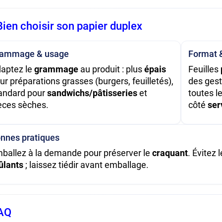
Bien choisir son papier duplex
rammage & usage
Format 
aptez le
grammage
au produit : plus
épais
Feuilles
ur préparations grasses (burgers, feuilletés),
des gest
andard pour
sandwichs/pâtisseries
et
toutes l
èces sèches.
côté
ser
nnes pratiques
ballez à la demande pour préserver le
craquant
. Évitez 
ûlants
; laissez tiédir avant emballage.
FAQ