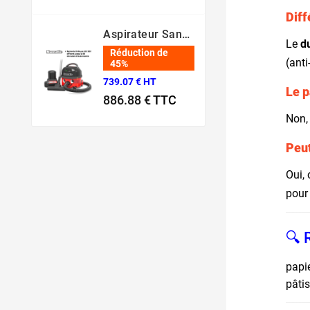
Prix normal
Prix
Diff
Aspirateur Sans Fil NBV 190 NX – Batterie 36V Professionnel
Le
d
Réduction de
(anti
45%
739.07 € HT
Le p
886.88 €
TTC
Prix normal
Prix
Non, 
Peut
Oui,
pour 
🔍 
papie
pâtis