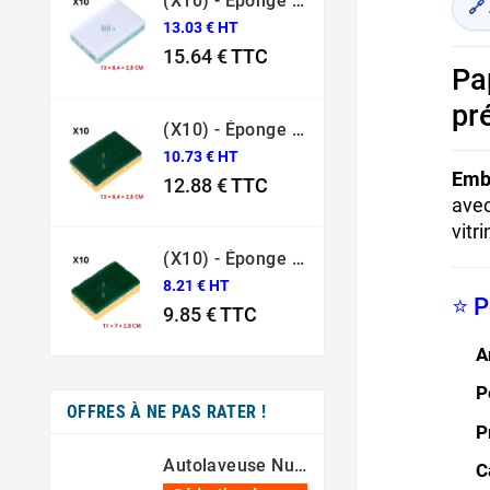
(X10) - Éponge Grattante Surface Fragile Bleue Sponrex 79
🔗
13.03 € HT
15.64 €
TTC
Pa
Prix
pr
(X10) - Éponge Grattante Professionnelle Sponrex 74
10.73 € HT
Emba
12.88 €
TTC
avec
Prix
vitr
(X10) - Éponge Grattante Professionnelle Sponrex 52
8.21 € HT
⭐ P
9.85 €
TTC
Prix
A
P
OFFRES À NE PAS RATER !
P
Autolaveuse Numatic 244NX – [80 Min – 44 Cm – 36V]
C