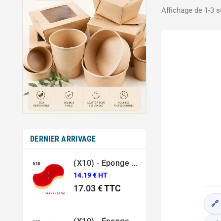
Affichage de 1-3 su
DERNIER ARRIVAGE
(X10) - Éponge Grattante Ergonomique Rouge Sponrex 92
14.19 € HT
17.03 €
TTC
Prix
🔗