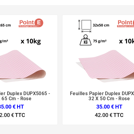
pier Duplex DUPX5065 -
Feuilles Papier Duplex DUP






 65 Cm - Rose
32 X 50 Cm - Rose
35.00 € HT
35.00 € HT
2.00 €
TTC
42.00 €
TTC