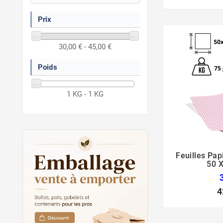
Prix
30,00 € - 45,00 €
Poids
1 KG - 1 KG
Feuilles Pa
50 X
4