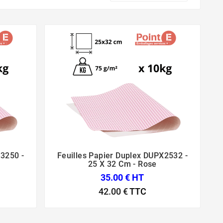
X3250 -
Feuilles Papier Duplex DUPX2532 -



25 X 32 Cm - Rose
35.00 € HT
42.00 €
TTC