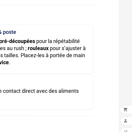
& poste
pré-découpées
pour la répétabilité
es au rush ;
rouleaux
pour s’ajuster à
es tailles. Placez-les à portée de main
vice
.
le contact direct avec des aliments

