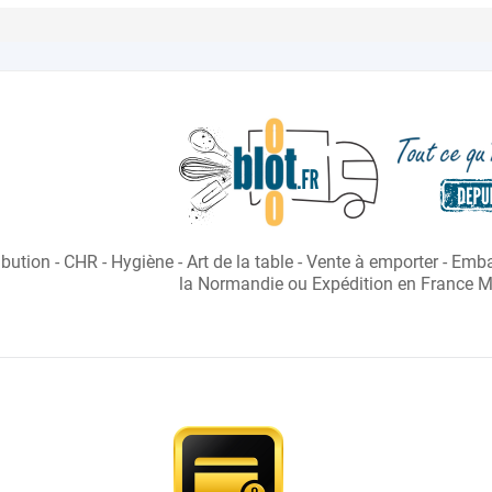
- Email 
ibution - CHR - Hygiène - Art de la table - Vente à emporter - Em
- Formu
la Normandie ou Expédition en France Mé
- Chat :