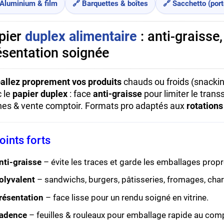
 Aluminium & film
🔗 Barquettes & boîtes
🔗 Sacchetto (por
pier
duplex alimentaire
: anti-graisse
ésentation soignée
llez proprement vos produits
chauds ou froids (snacking
 le
papier duplex
: face
anti-graisse
pour limiter le trans
ines & vente comptoir. Formats pro adaptés aux
rotation
oints forts
nti-graisse
– évite les traces et garde les emballages propr
olyvalent
– sandwichs, burgers, pâtisseries, fromages, char
résentation
– face lisse pour un rendu soigné en vitrine.
adence
– feuilles & rouleaux pour emballage rapide au comp