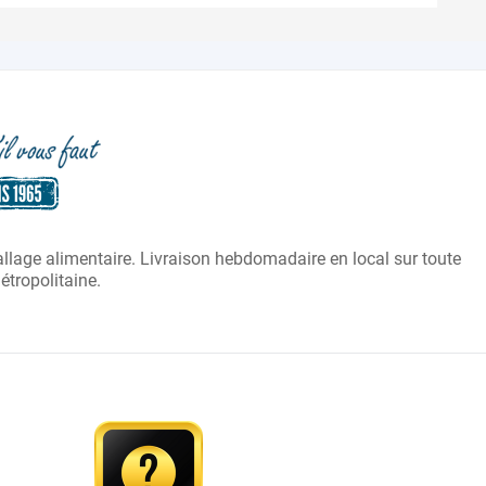
:
ballage alimentaire. Livraison hebdomadaire en local sur toute
laire :
tropolitaine.