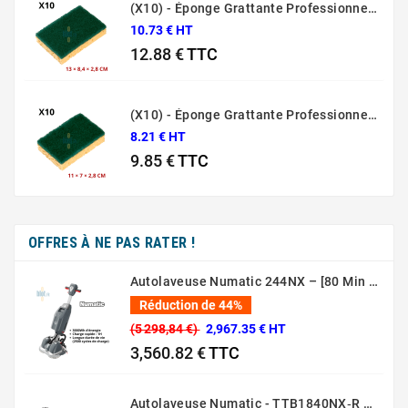
(X10) - Éponge Grattante Professionnelle Sponrex 74
10.73 € HT
12.88 €
TTC
Prix
(X10) - Éponge Grattante Professionnelle Sponrex 52
8.21 € HT
9.85 €
TTC
Prix
OFFRES À NE PAS RATER !
Autolaveuse Numatic 244NX – [80 Min – 44 Cm – 36V]
Réduction de 44%
(5 298,84 €)
2,967.35 € HT
3,560.82 €
TTC
Prix normal
Prix
Autolaveuse Numatic - TTB1840NX‑R – (Batterie 36 V, 18 L)