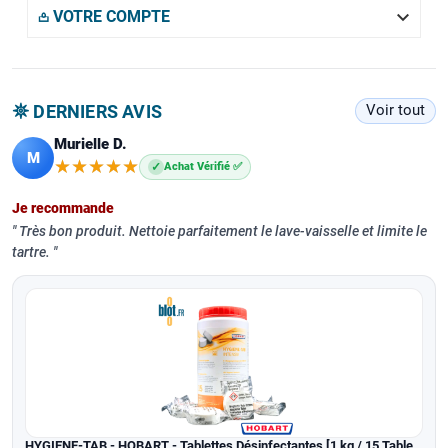

𖡌 VOTRE COMPTE
𖤓 DERNIERS AVIS
Voir tout
Murielle D.
M
★★★★★
★★★★★
✓
Achat Vérifié ✅
Je recommande
Très bon produit. Nettoie parfaitement le lave-vaisselle et limite le
tartre.
HYGIENE-TAB - HOBART - Tablettes Désinfectantes [1 kg / 15 Tablettes]