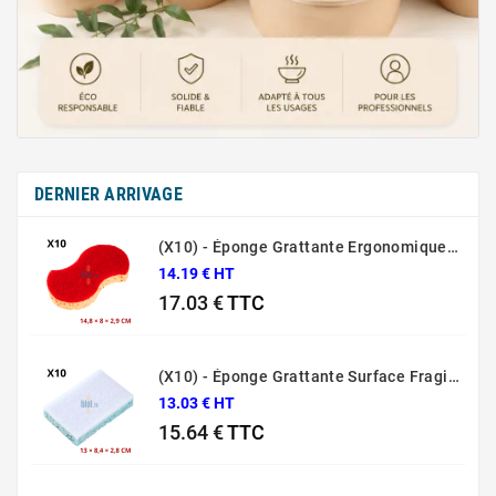
DERNIER ARRIVAGE
(X10) - Éponge Grattante Ergonomique Rouge Sponrex 92
14.19 € HT
17.03 €
TTC
Prix
(X10) - Éponge Grattante Surface Fragile Bleue Sponrex 79
13.03 € HT
15.64 €
TTC
Prix