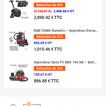
Réduction de 49%
(4 722,91 €)
2,408.68 € HT
2,890.42 €
TTC
Prix normal
Prix
RSB150NX Numatic – Aspirateur Dorsal Pro [80 Min – 5L – 36V]
Réduction de 41%
842.05 € HT
1,010.46 €
TTC
Prix normal
Prix
Aspirateur Sans Fil NBV 190 NX – Batterie 36V Professionnel
Réduction de 45%
739.07 € HT
886.88 €
TTC
Prix normal
Prix