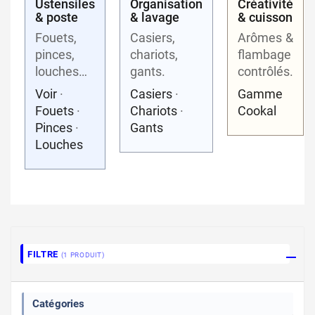
Ustensiles
Organisation
Créativité
& poste
& lavage
& cuisson
Fouets,
Casiers,
Arômes &
pinces,
chariots,
flambage
louches…
gants.
contrôlés.
Voir
·
Casiers
·
Gamme
Fouets
·
Chariots
·
Cookal
Pinces
·
Gants
Louches
FILTRE
(1 PRODUIT)
Catégories