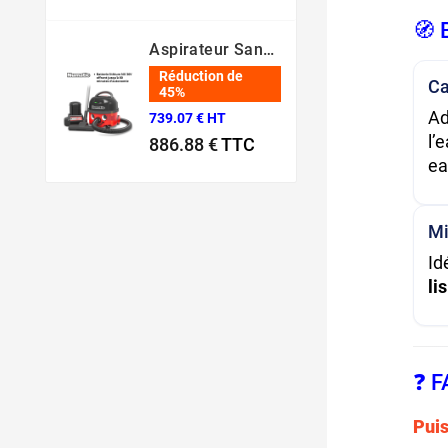
Prix normal
Prix
🧭 
Aspirateur Sans Fil NBV 190 NX – Batterie 36V Professionnel
Réduction de
Ca
45%
Ad
739.07 € HT
l’
886.88 €
TTC
ea
Prix normal
Prix
Mi
Id
lis
❓ 
Puis