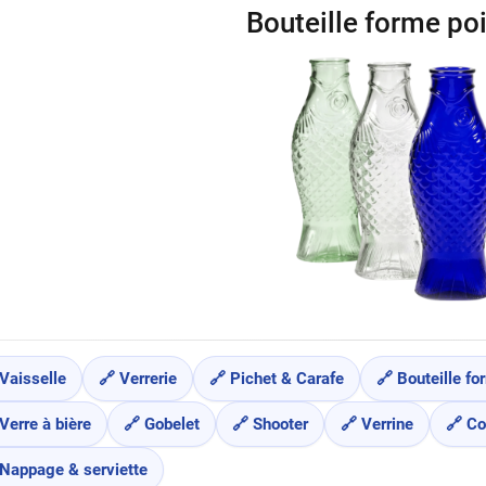
Bouteille forme po
 Vaisselle
🔗 Verrerie
🔗 Pichet & Carafe
🔗 Bouteille f
Verre à bière
🔗 Gobelet
🔗 Shooter
🔗 Verrine
🔗 Co
 Nappage & serviette