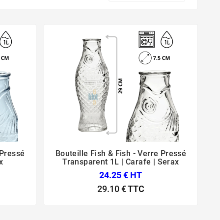
 Pressé
Bouteille Fish & Fish - Verre Pressé



x
Transparent 1L | Carafe | Serax
24.25 € HT
29.10 €
TTC