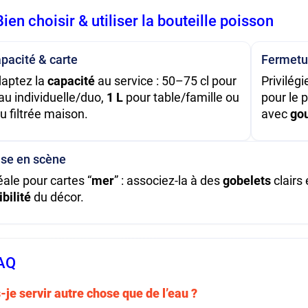
Bien choisir & utiliser la bouteille poisson
pacité & carte
Fermetu
aptez la
capacité
au service : 50–75 cl pour
Privilég
eau individuelle/duo,
1 L
pour table/famille ou
pour le 
u filtrée maison.
avec
gou
se en scène
éale pour cartes “
mer
” : associez-la à des
gobelets
clairs
ibilité
du décor.
FAQ
-je servir autre chose que de l’eau ?