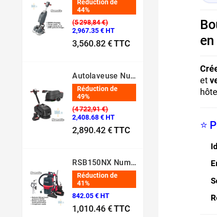
Réduction de
44%
Bo
(5 298,84 €)
2,967.35 € HT
en
3,560.82 €
TTC
Prix normal
Prix
Crée
Autolaveuse Numatic - TTB1840NX‑R – (Batterie 36 V, 18 L)
et
v
Réduction de
hôte
49%
(4 722,91 €)
2,408.68 € HT
⭐ P
2,890.42 €
TTC
Prix normal
Prix
I
RSB150NX Numatic – Aspirateur Dorsal Pro [80 Min – 5L – 36V]
E
Réduction de
S
41%
842.05 € HT
R
1,010.46 €
TTC