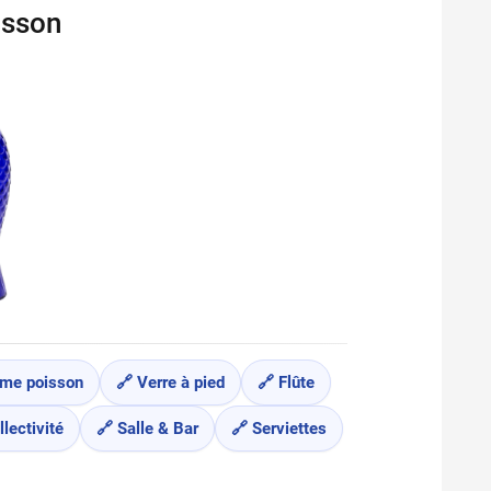
isson
orme poisson
🔗 Verre à pied
🔗 Flûte
llectivité
🔗 Salle & Bar
🔗 Serviettes