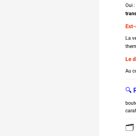
Oui 
tran
Est-
La ve
ther
Le d
Au co
🔍 
boute
caraf
🗂️