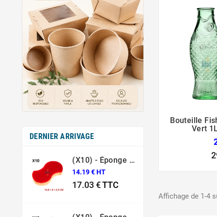
Bouteille Fis
Vert 1L
DERNIER ARRIVAGE
2
(X10) - Éponge Grattante Ergonomique Rouge Sponrex 92
14.19 € HT
17.03 €
TTC
Affichage de 1-4 su
Prix