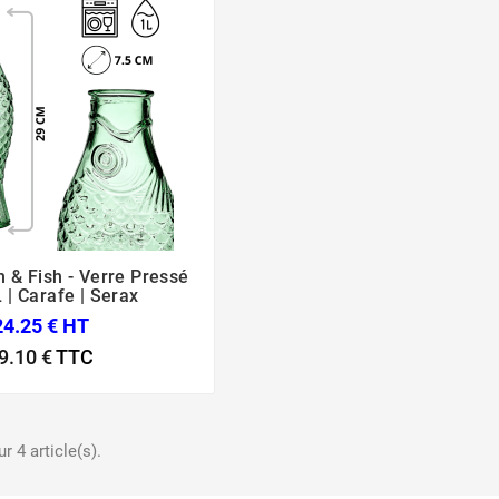
h & Fish - Verre Pressé



 | Carafe | Serax
24.25 € HT
9.10 €
TTC
r 4 article(s).