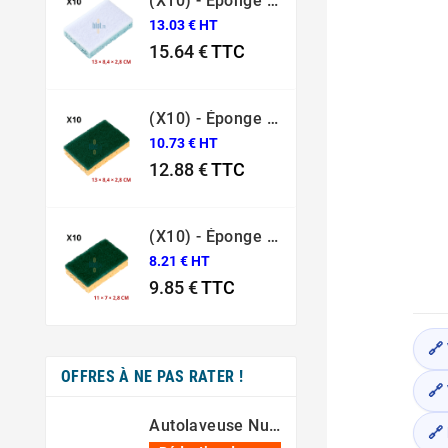
(X10) - Éponge Grattante Surface Fragile Bleue Sponrex 79
13.03 € HT
15.64 €
TTC
Prix
(X10) - Éponge Grattante Professionnelle Sponrex 74
10.73 € HT
12.88 €
TTC
Prix
(X10) - Éponge Grattante Professionnelle Sponrex 52
8.21 € HT
9.85 €
TTC
Prix
🔗
OFFRES À NE PAS RATER !
🔗 
Autolaveuse Numatic 244NX – [80 Min – 44 Cm – 36V]
🔗