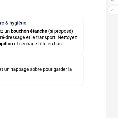


re & hygiène
iez un
bouchon étanche
(si proposé)
pré-dressage et le transport. Nettoyez
pillon
et séchage tête en bas.
 et un nappage sobre pour garder la