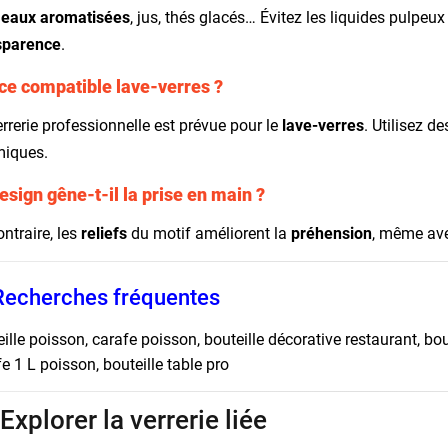
:
eaux aromatisées
, jus, thés glacés… Évitez les liquides pulpeu
sparence
.
ce compatible lave-verres ?
rrerie professionnelle est prévue pour le
lave-verres
. Utilisez d
miques.
esign gêne-t-il la prise en main ?
ntraire, les
reliefs
du motif améliorent la
préhension
, même av
Recherches fréquentes
ille poisson, carafe poisson, bouteille décorative restaurant, bou
e 1 L poisson, bouteille table pro
 Explorer la verrerie liée