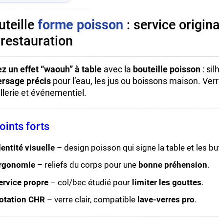
uteille
forme poisson
: service origin
 restauration
z un effet “waouh” à table
avec la
bouteille poisson
: si
ersage précis
pour l’eau, les jus ou boissons maison. Verr
llerie et événementiel.
oints forts
dentité visuelle
– design poisson qui signe la table et les bu
rgonomie
– reliefs du corps pour une
bonne préhension
.
ervice propre
– col/bec étudié pour
limiter les gouttes
.
otation CHR
– verre clair, compatible
lave-verres pro
.