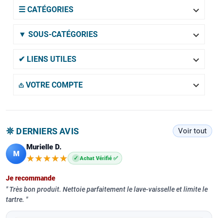

☰ CATÉGORIES

▼ SOUS-CATÉGORIES

✔ LIENS UTILES

𖡌 VOTRE COMPTE
𖤓 DERNIERS AVIS
Voir tout
Murielle D.
M
★★★★★
★★★★★
✓
Achat Vérifié ✅
Je recommande
Très bon produit. Nettoie parfaitement le lave-vaisselle et limite le
tartre.