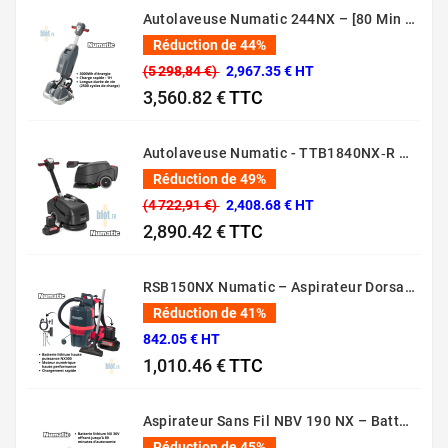
Autolaveuse Numatic 244NX – [80 Min – 44 Cm – 36V]
Réduction de 44%
(5 298,84 €)
2,967.35 € HT
3,560.82 €
TTC
Prix normal
Prix
Autolaveuse Numatic - TTB1840NX‑R – (Batterie 36 V, 18 L)
Réduction de 49%
(4 722,91 €)
2,408.68 € HT
2,890.42 €
TTC
Prix normal
Prix
RSB150NX Numatic – Aspirateur Dorsal Pro [80 Min – 5L – 36V]
Réduction de 41%
842.05 € HT
1,010.46 €
TTC
Prix normal
Prix
Aspirateur Sans Fil NBV 190 NX – Batterie 36V Professionnel
Réduction de 45%