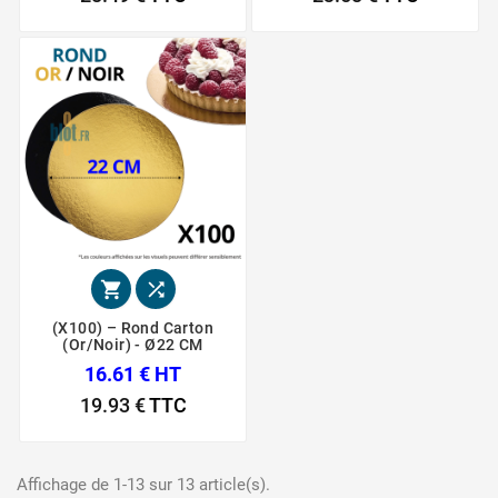


(X100) – Rond Carton
(Or/Noir) - Ø22 CM
16.61 € HT
19.93 €
TTC
Affichage de 1-13 sur 13 article(s).