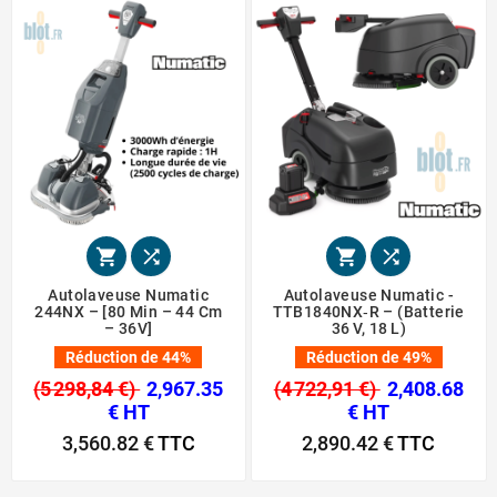




Autolaveuse Numatic
Autolaveuse Numatic -
244NX – [80 Min – 44 Cm
TTB1840NX‑R – (Batterie
– 36V]
36 V, 18 L)
Réduction de 44%
Réduction de 49%
(5 298,84 €)
2,967.35
(4 722,91 €)
2,408.68
€ HT
€ HT
3,560.82 €
TTC
2,890.42 €
TTC