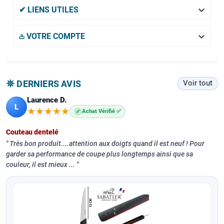

✔ LIENS UTILES

𖡌 VOTRE COMPTE
𖤓 DERNIERS AVIS
Voir tout
Laurence D.
L
★★★★★
★★★★★
✓
Achat Vérifié ✅
Couteau dentelé
Très bon produit....attention aux doigts quand il est neuf ! Pour
garder sa performance de coupe plus longtemps ainsi que sa
couleur, il est mieux ...