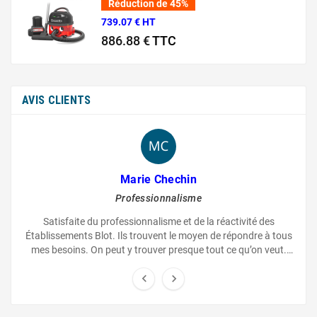
Réduction de 45%
739.07 € HT
886.88 €
TTC
Prix normal
Prix
AVIS CLIENTS
Marie Chechin
Professionnalisme
Satisfaite du professionnalisme et de la réactivité des
Établissements Blot. Ils trouvent le moyen de répondre à tous
mes besoins. On peut y trouver presque tout ce qu’on veut.
L’equipe est sympathique.

