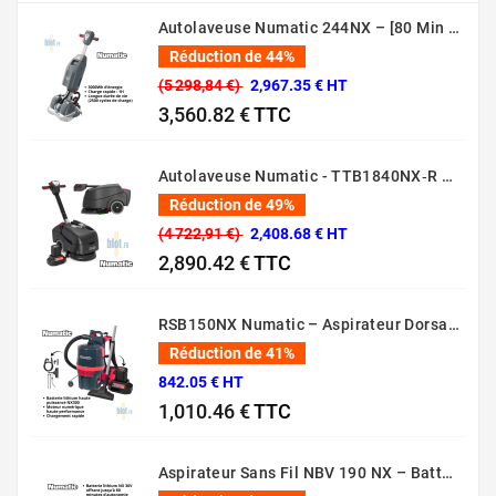
Autolaveuse Numatic 244NX – [80 Min – 44 Cm – 36V]
Réduction de 44%
(5 298,84 €)
2,967.35 € HT
3,560.82 €
TTC
Prix normal
Prix
Autolaveuse Numatic - TTB1840NX‑R – (Batterie 36 V, 18 L)
Réduction de 49%
(4 722,91 €)
2,408.68 € HT
2,890.42 €
TTC
Prix normal
Prix
RSB150NX Numatic – Aspirateur Dorsal Pro [80 Min – 5L – 36V]
Réduction de 41%
842.05 € HT
1,010.46 €
TTC
Prix normal
Prix
Aspirateur Sans Fil NBV 190 NX – Batterie 36V Professionnel