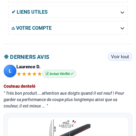

✔ LIENS UTILES

𖡌 VOTRE COMPTE
𖤓 DERNIERS AVIS
Voir tout
Laurence D.
L
★★★★★
★★★★★
✓
Achat Vérifié ✅
Couteau dentelé
Très bon produit....attention aux doigts quand il est neuf ! Pour
garder sa performance de coupe plus longtemps ainsi que sa
couleur, il est mieux ...