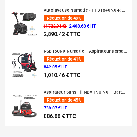
Prix normal
Prix
Autolaveuse Numatic - TTB1840NX‑R – (Batterie 36 V, 18 L)
Réduction de 49%
(4 722,91 €)
2,408.68 € HT
2,890.42 €
TTC
Prix normal
Prix
RSB150NX Numatic – Aspirateur Dorsal Pro [80 Min – 5L – 36V]
Réduction de 41%
842.05 € HT
1,010.46 €
TTC
Prix normal
Prix
Aspirateur Sans Fil NBV 190 NX – Batterie 36V Professionnel
Réduction de 45%
739.07 € HT
886.88 €
TTC
Prix normal
Prix