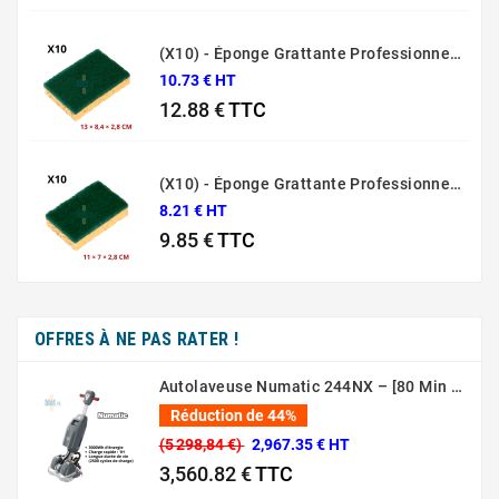
Prix
(X10) - Éponge Grattante Professionnelle Sponrex 74
10.73 € HT
12.88 €
TTC
Prix
(X10) - Éponge Grattante Professionnelle Sponrex 52
8.21 € HT
9.85 €
TTC
Prix
OFFRES À NE PAS RATER !
Autolaveuse Numatic 244NX – [80 Min – 44 Cm – 36V]
Réduction de 44%
(5 298,84 €)
2,967.35 € HT
3,560.82 €
TTC