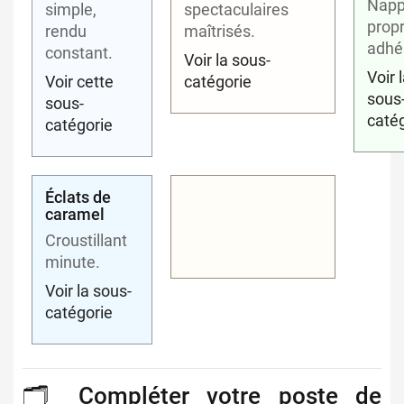
Nap
simple,
spectaculaires
prop
rendu
maîtrisés.
adhé
constant.
Voir la sous-
Voir 
Voir cette
catégorie
sous
sous-
caté
catégorie
Éclats de
caramel
Croustillant
minute.
Voir la sous-
catégorie
🗂️ Compléter votre poste de