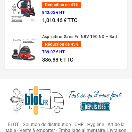
Réduction de 41%
842.05 € HT
1,010.46 €
TTC
Prix normal
Prix
Aspirateur Sans Fil NBV 190 NX – Batterie 36V Professionnel
Réduction de 45%
739.07 € HT
886.88 €
TTC
Prix normal
Prix
BLOT - Solution de distribution - CHR - Hygiène - Art de la
table - Vente à emporter - Emballage alimentaire. Livraison