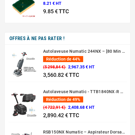
8.21 € HT
9.85 €
TTC
Prix
OFFRES À NE PAS RATER !
Autolaveuse Numatic 244NX – [80 Min – 44 Cm – 36V]
Réduction de 44%
(5 298,84 €)
2,967.35 € HT
3,560.82 €
TTC
Prix normal
Prix
Autolaveuse Numatic - TTB1840NX‑R – (Batterie 36 V, 18 L)
Réduction de 49%
(4 722,91 €)
2,408.68 € HT
2,890.42 €
TTC
Prix normal
Prix
RSB150NX Numatic – Aspirateur Dorsal Pro [80 Min – 5L – 36V]