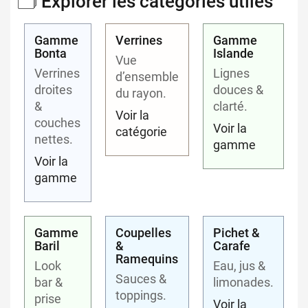
🗂️ Explorer les catégories utiles
Gamme
Verrines
Gamme
Bonta
Islande
Vue
Verrines
Lignes
d’ensemble
droites
douces &
du rayon.
&
clarté.
Voir la
couches
Voir la
catégorie
nettes.
gamme
Voir la
gamme
Gamme
Coupelles
Pichet &
Baril
&
Carafe
Ramequins
Look
Eau, jus &
Sauces &
bar &
limonades.
toppings.
prise
Voir la