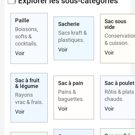
🗂️ Explorer les sous-catégories
Paille
Sac sous
Sacherie
vide
Boissons,
Sacs kraft &
Conservatio
softs &
plastiques.
& cuisson.
cocktails.
Voir
Voir
Voir
Sac à fruit
Sac à pain
Sac à poulet
& légume
Pains &
Rôtis & plats
Rayons
baguettes.
chauds.
vrac & frais.
Voir
Voir
Voir