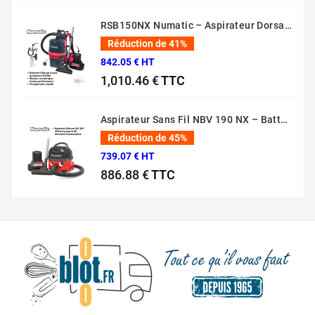
Prix normal
Prix
RSB150NX Numatic – Aspirateur Dorsal Pro [80 Min – 5L – 36V]
Réduction de 41%
842.05 € HT
1,010.46 €
TTC
Prix normal
Prix
Aspirateur Sans Fil NBV 190 NX – Batterie 36V Professionnel
Réduction de 45%
739.07 € HT
886.88 €
TTC
Prix normal
Prix