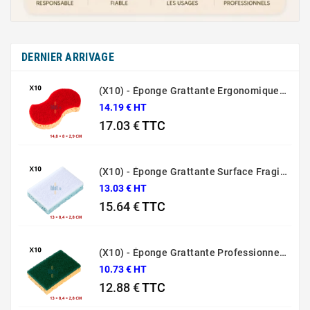
DERNIER ARRIVAGE
(X10) - Éponge Grattante Ergonomique Rouge Sponrex 92
14.19 € HT
17.03 €
TTC
Prix
(X10) - Éponge Grattante Surface Fragile Bleue Sponrex 79
13.03 € HT
15.64 €
TTC
Prix
(X10) - Éponge Grattante Professionnelle Sponrex 74
10.73 € HT
12.88 €
TTC
Prix