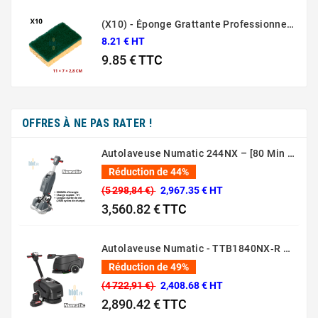
(X10) - Éponge Grattante Professionnelle Sponrex 52
8.21 € HT
9.85 €
TTC
Prix
OFFRES À NE PAS RATER !
Autolaveuse Numatic 244NX – [80 Min – 44 Cm – 36V]
Réduction de 44%
(5 298,84 €)
2,967.35 € HT
3,560.82 €
TTC
Prix normal
Prix
Autolaveuse Numatic - TTB1840NX‑R – (Batterie 36 V, 18 L)
Réduction de 49%
(4 722,91 €)
2,408.68 € HT
2,890.42 €
TTC