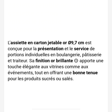
assiette jetable or brillante,
assiette carton pâtisserie,
vaisselle jetable
événementielle
L’
assiette en carton jetable or Ø9,7 cm
est
conçue pour la
présentation
et le
service
de
portions individuelles en boulangerie, pâtisserie
et traiteur. Sa
finition or brillante
🟡 apporte une
touche élégante aux vitrines comme aux
événements, tout en offrant une
bonne tenue
pour les produits sucrés ou salés.
assiette
carton alimentaire, assiette ronde or, vaisselle
jetable professionnelle