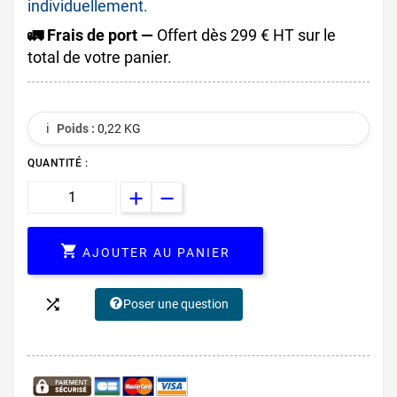
individuellement.
🚛 Frais de port —
Offert dès 299 € HT sur le
total de votre panier.
ℹ️
Poids :
0,22 KG
QUANTITÉ :

AJOUTER AU PANIER

Poser une question