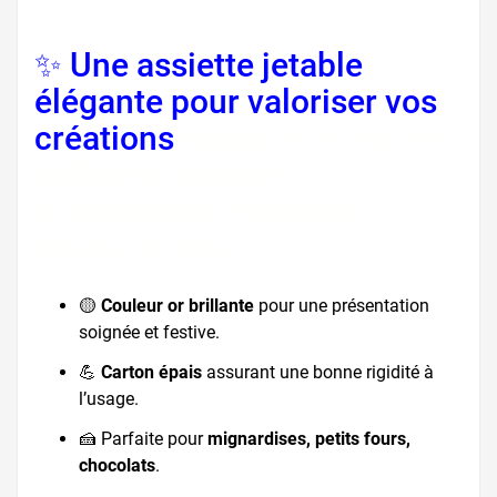
✨ Une assiette jetable
élégante pour valoriser vos
créations
assiette carton or
brillante, support
mignardises, vaisselle
jetable traiteur
🟡
Couleur or brillante
pour une présentation
soignée et festive.
💪
Carton épais
assurant une bonne rigidité à
l’usage.
🍰 Parfaite pour
mignardises, petits fours,
chocolats
.