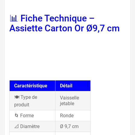
📊 Fiche Technique –
Assiette Carton Or Ø9,7 cm
fiche technique assiette
carton, assiette jetable
alimentaire, vaisselle jetable
or
Caractéristique
Détail
🍽️ Type de
Vaisselle
jetable
produit
🌀 Forme
Ronde
📐 Diamètre
Ø 9,7 cm