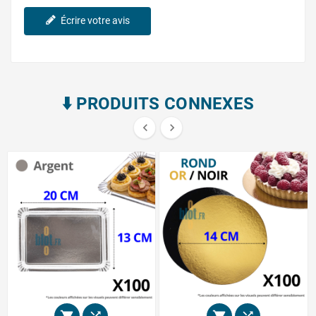
Écrire votre avis
⬇️​ PRODUITS CONNEXES

