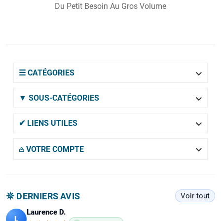
Du Petit Besoin Au Gros Volume

☰ CATÉGORIES

▼ SOUS-CATÉGORIES

✔ LIENS UTILES

𖡌 VOTRE COMPTE
𖤓 DERNIERS AVIS
Voir tout
Laurence D.
L