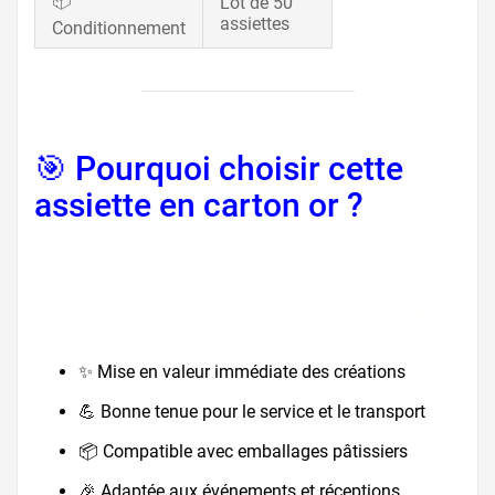
📦
Lot de 50
assiettes
Conditionnement
🎯 Pourquoi choisir cette
assiette en carton or ?
assiette carton jetable,
assiette or événement,
vaisselle jetable pâtisserie
✨ Mise en valeur immédiate des créations
💪 Bonne tenue pour le service et le transport
📦 Compatible avec emballages pâtissiers
🎉 Adaptée aux événements et réceptions