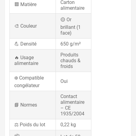
Carton
🟦 Matière
alimentaire
🟡 Or
🎨 Couleur
brillant (1
face)
💪 Densité
650 g/m²
Produits
🔥 Usage
chauds &
alimentaire
froids
❄️ Compatible
Oui
congélateur
Contact
alimentaire
📘 Normes
– CE
1935/2004
⚖️ Poids du lot
0,22 kg