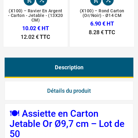




(X100) – Ravier En Argent
(X100) – Rond Carton
- Carton - Jetable - (13X20
(Or/Noir) - Ø14 CM
CM)
6.90 € HT
10.02 € HT
8.28 €
TTC
12.02 €
TTC
Description
Détails du produit
🍽️ Assiette en Carton
Jetable Or Ø9,7 cm – Lot de
50
assiette carton or,