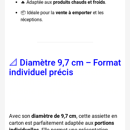
🔥 Adaptée aux
produits chauds et froids
.
📦 Idéale pour la
vente à emporter
et les
réceptions.
📐 Diamètre 9,7 cm – Format
individuel précis
assiette
carton 9.7 cm, assiette
jetable petit format, assiette
ronde or
Avec son
diamètre de 9,7 cm
, cette assiette en
carton est parfaitement adaptée aux
portions
individuelles
. Elle permet une présentation