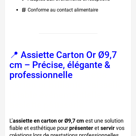
📘 Conforme au contact alimentaire
📍 Assiette Carton Or Ø9,7
cm – Précise, élégante &
professionnelle
assiette
carton or brillante, vaisselle
jetable événementielle,
assiette pâtisserie
L’
assiette en carton or Ø9,7 cm
est une solution
fiable et esthétique pour
présenter
et
servir
vos
créations lors de prestations professionnelles.