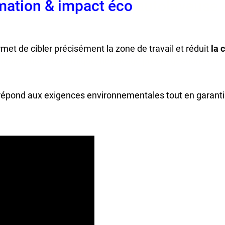
mation & impact éco
autolaveuse
met de cibler précisément la zone de travail et réduit
la 
utolaveuse économique, nettoyage précis, gestion eau
épond aux exigences environnementales tout en garant