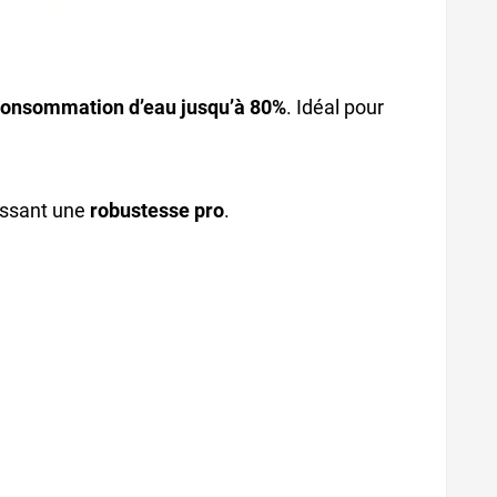
 écologique, consommation
consommation d’eau jusqu’à 80%
. Idéal pour
issant une
robustesse pro
.
conception durable,