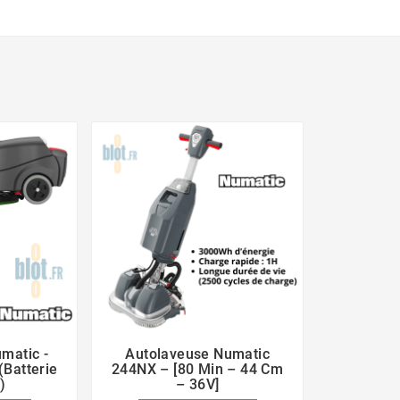
matic -
Autolaveuse Numatic




Batterie
244NX – [80 Min – 44 Cm
)
– 36V]