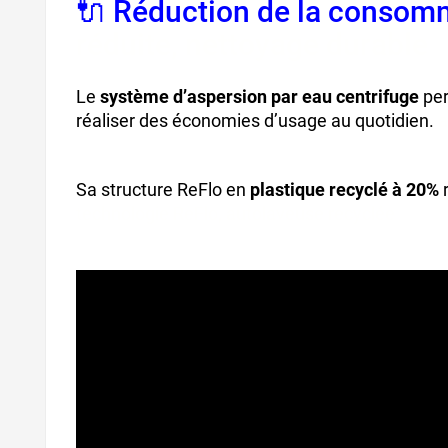
🔌 Réduction de la consom
réduite, nettoyage durable
Le
système d’aspersion par eau centrifuge
per
réaliser des économies d’usage au quotidien.
a
Sa structure ReFlo en
plastique recyclé à 20%
r
technologie ReFlo, autolaveuse recyclée