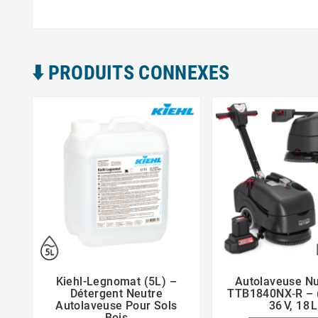
⬇️​ PRODUITS CONNEXES
Kiehl-Legnomat (5L) –
Autolaveuse Nu





Détergent Neutre
TTB1840NX‑R – (
Autolaveuse Pour Sols
36 V, 18 L
Bois