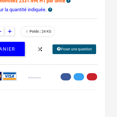
nomisez 2331.49€ HT par unité
?
ur la quantité indiquée.
?
ℹ️
Poids :
24 KG
ANIER

Poser une question
0.