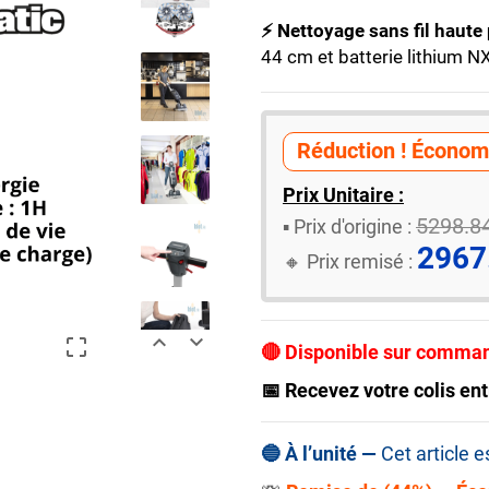
⚡ Nettoyage sans fil haute
44 cm et batterie lithium N
Réduction ! Économi
Prix Unitaire :
5298.8
▪️ ​Prix d'origine :
2967
🔸​​ Prix remisé :



🔴 Disponible sur comma
📅 Recevez votre colis ent
🔵 À l’unité —
Cet article 