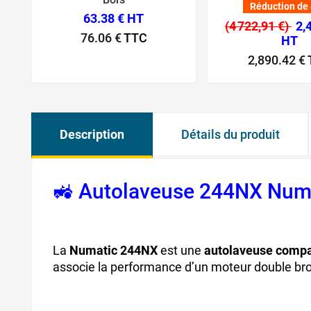
Réduction de
63.38 € HT
(4 722,91 €)
2,
76.06 €
TTC
HT
2,890.42 €
Description
Détails du produit
🚜 Autolaveuse 244NX Numa
autolaveuse, autolaveuse pr
La
Numatic 244NX
est une
autolaveuse compac
associe la performance d’un moteur double bross
compacte, nettoyage efficace, sol propre