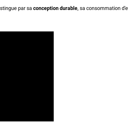
istingue par sa
conception durable
, sa consommation d'ea
e, Numatic 244NX