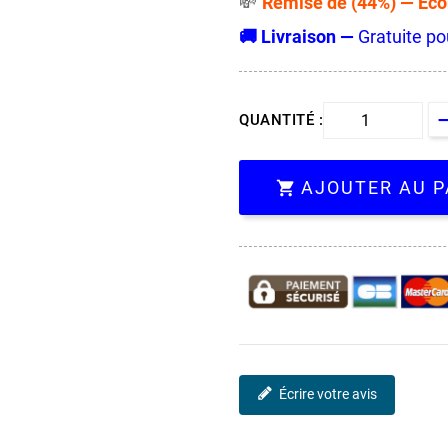
Remise de (44%) — Éco
💸
🚚 Livraison —
Gratuite po
QUANTITÉ :
AJOUTER AU P

Écrire votre avis