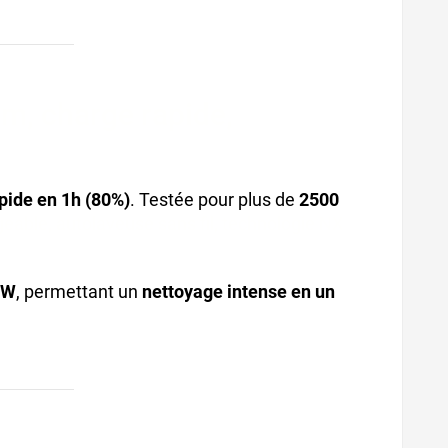
um, charge rapide,
pide en 1h (80%)
. Testée pour plus de
2500
geable, autolaveuse sans fil, technologie NX
0W
, permettant un
nettoyage intense en un