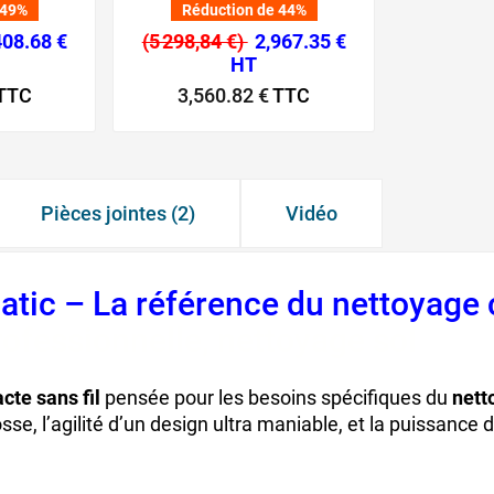
 49%
Réduction de 44%
408.68 €
(5 298,84 €)
2,967.35 €
HT
TTC
3,560.82 €
TTC
Pièces jointes (2)
Vidéo
tic – La référence du nettoyage
ofessionnelle, nettoyage sol
te sans fil
pensée pour les besoins spécifiques du
nett
e, l’agilité d’un design ultra maniable, et la puissance 