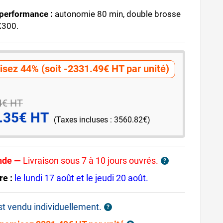
 performance :
autonomie 80 min, double brosse
X300.
sez 44% (soit -2331.49€ HT par unité)
4€ HT
.35€ HT
(Taxes incluses : 3560.82€)
nde —
Livraison sous 7 à 10 jours ouvrés.
?
re :
le lundi 17 août et le jeudi 20 août.
est vendu individuellement.
?