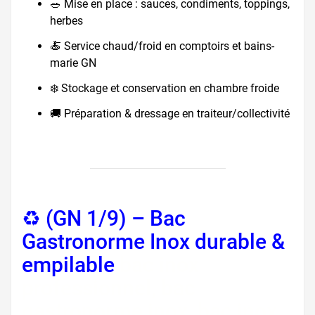
🥗 Mise en place : sauces, condiments, toppings,
herbes
🍝 Service chaud/froid en comptoirs et bains-
marie GN
❄️ Stockage et conservation en chambre froide
🚚 Préparation & dressage en traiteur/collectivité
♻️ (GN 1/9) – Bac
Gastronorme Inox durable &
empilable
bac inox
professionnel, bac
gastronorme inox, bac inox