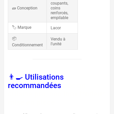
coupants,
🧱 Conception
coins
renforcés,
empilable
🏷️ Marque
Lacor
📦
Vendu à
l’unité
Conditionnement
👨‍🍳 Utilisations
recommandées
bac gn
cuisine pro, bac inox traiteur,
mise en place