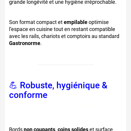
grande longévité et une hygiène irréprochable.
Son format compact et
empilable
optimise
l’espace en cuisine tout en restant compatible
avec les rails, chariots et comptoirs au standard
Gastronorme
.
💪 Robuste, hygiénique &
conforme
bac inox
restauration, norme en 631-
1, matériel cuisine pro
Bords
non coupants
,
coins solides
et surface