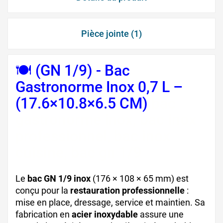
Pièce jointe (1)
🍽️ (GN 1/9) - Bac
Gastronorme Inox 0,7 L –
(17.6×10.8×6.5 CM)
bac
gastronorme inox, bac inox
professionnel, bac inox
cuisine, bac gn 1/9
Le
bac GN 1/9 inox
(176 × 108 × 65 mm) est
conçu pour la
restauration professionnelle
:
mise en place, dressage, service et maintien. Sa
fabrication en
acier inoxydable
assure une