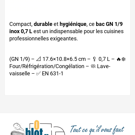
cuisine
Compact,
durable
et
hygiénique
, ce
bac GN 1/9
inox 0,7 L
est un indispensable pour les cuisines
professionnelles exigeantes.
(GN 1/9) – 📐 17.6×10.8×6.5 cm – 🥄 0,7 L – 🔥❄️
Four/Réfrigération/Congélation – 🧼 Lave-
vaisselle – ✅ EN 631-1