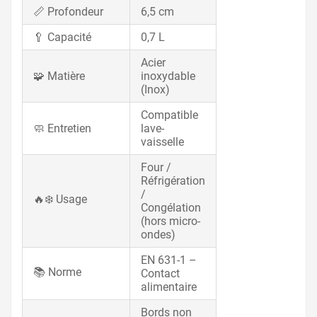
📏 Profondeur
6,5 cm
🥄 Capacité
0,7 L
Acier
🧩 Matière
inoxydable
(Inox)
Compatible
🧼 Entretien
lave-
vaisselle
Four /
Réfrigération
/
🔥❄️ Usage
Congélation
(hors micro-
ondes)
EN 631-1 –
📚 Norme
Contact
alimentaire
Bords non