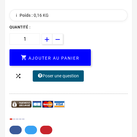
ℹ️
Poids :
0,16 KG
QUANTITÉ :

AJOUTER AU PANIER

Poser une question
14.