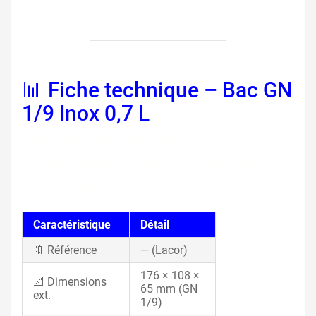
📊 Fiche technique – Bac GN
1/9 Inox 0,7 L
fiche
technique bac gn,
dimensions gastronorme
1/9, bac inox 0.7l
Caractéristique
Détail
🔖 Référence
— (Lacor)
176 × 108 ×
📐 Dimensions
65 mm (GN
ext.
1/9)