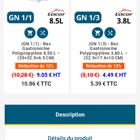




(GN 1/1) - Bac
(GN 1/3) - Bac
Gastronorme
Gastronorme
Polypropylène 8,50 L –
Polypropylène 3,80 L –
(53×32.5×6.5 CM)
(32.5×17.6×10 CM)
Réduction de 12%
Réduction de 12%
(10,28 €)
9.05 € HT
(5,10 €)
4.49 € HT
10.86 €
TTC
5.39 €
TTC
Description
Détails du produit