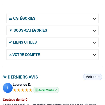

☰ CATÉGORIES

▼ SOUS-CATÉGORIES

✔ LIENS UTILES

𖡌 VOTRE COMPTE
𖤓 DERNIERS AVIS
Voir tout
Laurence D.
L
★★★★★
★★★★★
✓
Achat Vérifié ✅
Couteau dentelé