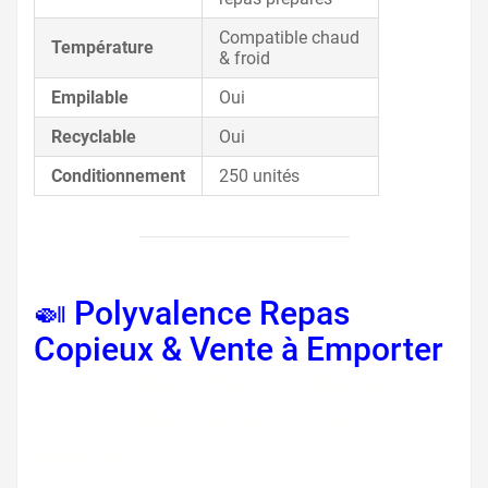
Compatible chaud
Température
& froid
Empilable
Oui
Recyclable
Oui
Conditionnement
250 unités
🍛 Polyvalence Repas
Copieux & Vente à Emporter
,
barquette frite plastique,
barquette alimentaire
jetable