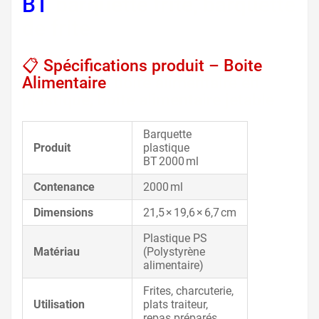
BT
, barquette frite, barquette
de frite
📋 Spécifications produit – Boite
Alimentaire
, boite alimentaire en
plastique, boite alimentaire jetable
Barquette
Produit
plastique
BT 2000 ml
Contenance
2000 ml
Dimensions
21,5 × 19,6 × 6,7 cm
Plastique PS
Matériau
(Polystyrène
alimentaire)
Frites, charcuterie,
Utilisation
plats traiteur,
repas préparés