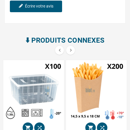
Écrire votre avis
⬇️​ PRODUITS CONNEXES





