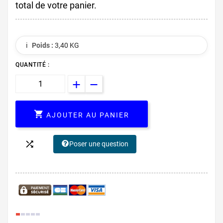
total de votre panier.
ℹ️
Poids :
3,40 KG
QUANTITÉ :

AJOUTER AU PANIER

Poser une question
10.