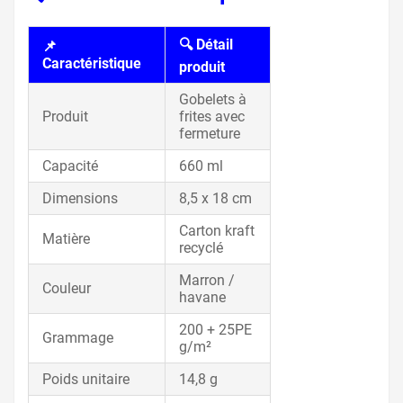
🔍 Détail
📌
Caractéristique
produit
Gobelets à
Produit
frites avec
fermeture
Capacité
660 ml
Dimensions
8,5 x 18 cm
Carton kraft
Matière
recyclé
Marron /
Couleur
havane
200 + 25PE
Grammage
g/m²
Poids unitaire
14,8 g