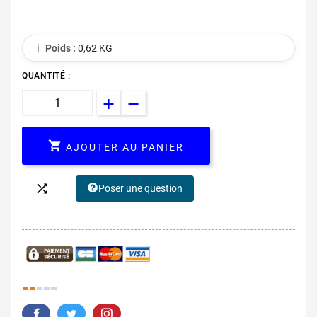
ℹ️
Poids :
0,62 KG
QUANTITÉ :

AJOUTER AU PANIER

Poser une question
26.