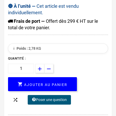
🔵 À l’unité —
Cet article est vendu
individuellement.
🚛 Frais de port —
Offert dès 299 € HT sur le
total de votre panier.
ℹ️
Poids :
2,78 KG
QUANTITÉ :

AJOUTER AU PANIER

Poser une question