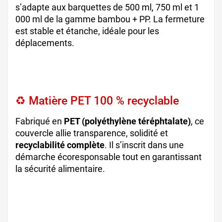
s’adapte aux barquettes de 500 ml, 750 ml et 1
000 ml de la gamme bambou + PP. La fermeture
est stable et étanche, idéale pour les
déplacements.
couvercle barquette standard,
couvercle alimentaire plastique, couvercle
rectangulaire recyclable
♻️ Matière PET 100 % recyclable
Fabriqué en
PET (polyéthylène téréphtalate)
, ce
couvercle allie transparence, solidité et
recyclabilité complète
. Il s’inscrit dans une
démarche écoresponsable tout en garantissant
la sécurité alimentaire.
plastique PET recyclable,
accessoire barquette écoresponsable, couvercle
recyclable traiteur