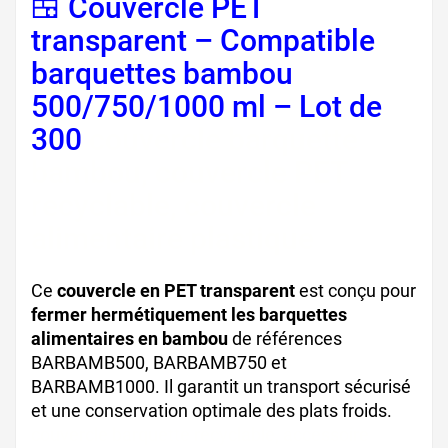
🍱 Couvercle PET
transparent – Compatible
barquettes bambou
500/750/1000 ml – Lot de
300
couvercle barquette
bambou, couvercle PET
recyclable, couvercle
alimentaire plastique
Ce
couvercle en PET transparent
est conçu pour
fermer hermétiquement les barquettes
alimentaires en bambou
de références
BARBAMB500, BARBAMB750 et
BARBAMB1000. Il garantit un transport sécurisé
et une conservation optimale des plats froids.
couvercle barquette recyclable, accessoire