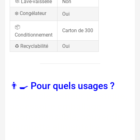
🧼 Lave-vaisselle
Non
❄️ Congélateur
Oui
📦
Carton de 300
Conditionnement
♻️ Recyclabilité
Oui
👨‍🍳 Pour quels usages ?
couvercle traiteur plastique,
accessoire emballage
écoresponsable, couvercle
barquette alimentaire