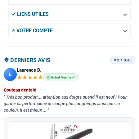

✔ LIENS UTILES

𖡌 VOTRE COMPTE
𖤓 DERNIERS AVIS
Voir tout
Laurence D.
L
★★★★★
★★★★★
✓
Achat Vérifié ✅
Couteau dentelé
Très bon produit....attention aux doigts quand il est neuf ! Pour
garder sa performance de coupe plus longtemps ainsi que sa
couleur, il est mieux ...