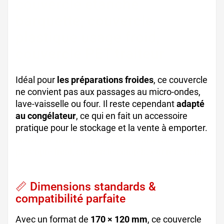
couvercle étanche
barquette, couvercle
plastique usage froid,
couvercle PET traiteur
Idéal pour
les préparations froides
, ce couvercle
ne convient pas aux passages au micro-ondes,
lave-vaisselle ou four. Il reste cependant
adapté
au congélateur
, ce qui en fait un accessoire
pratique pour le stockage et la vente à emporter.
couvercle non micro-ondable, couvercle
plastique froid, couvercle congélateur recyclable
📏 Dimensions standards &
compatibilité parfaite
Avec un format de
170 × 120 mm
, ce couvercle