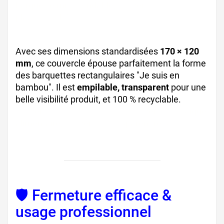
barquette micro-ondable, couvercle alimentaire
plastique PET
Avec ses dimensions standardisées
170 × 120
mm
, ce couvercle épouse parfaitement la forme
des barquettes rectangulaires "Je suis en
bambou". Il est
empilable, transparent
pour une
belle visibilité produit, et 100 % recyclable.
couvercle barquette traiteur, couvercle plastique
alimentaire, couvercle transparent recyclable
🛡️ Fermeture efficace &
usage professionnel