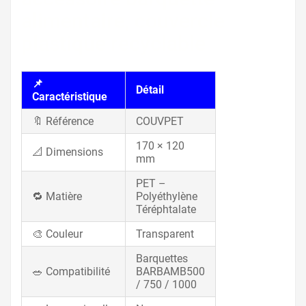
alimentaire, couvercle
plastique recyclable
📌
Détail
Caractéristique
🔖 Référence
COUVPET
170 × 120
📐 Dimensions
mm
PET –
🔁 Matière
Polyéthylène
Téréphtalate
🎨 Couleur
Transparent
Barquettes
🥗 Compatibilité
BARBAMB500
/ 750 / 1000