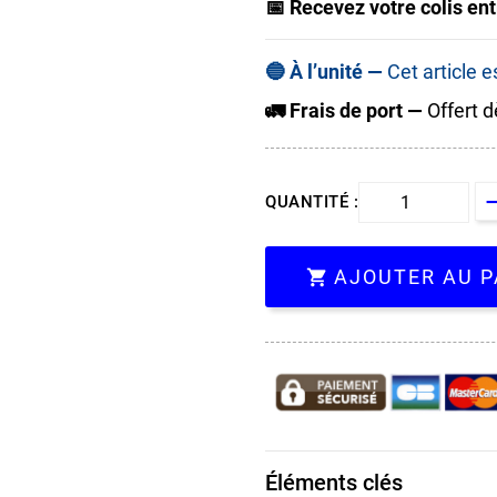
📅 Recevez votre colis ent
🔵 À l’unité —
Cet article 
🚛 Frais de port —
Offert d
QUANTITÉ :
AJOUTER AU P

Éléments clés