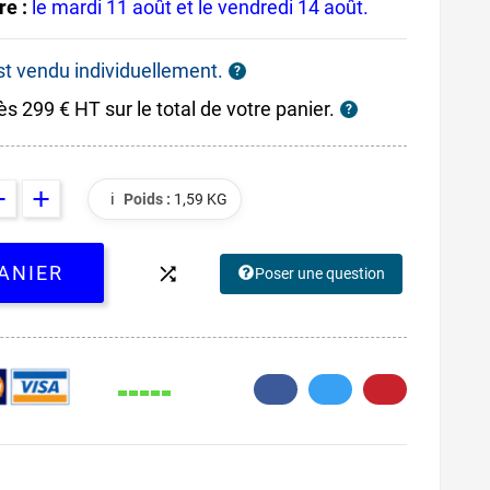
re :
le mardi 11 août et le vendredi 14 août.
est vendu individuellement.
?
ès 299 € HT sur le total de votre panier.
?
ℹ️
Poids :
1,59 KG
ANIER

Poser une question
92.