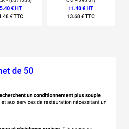
K - (Lot 1200)
CM – 240 Gr)
5.40 € HT
11.40 € HT
4.48 €
TTC
13.68 €
TTC
het de 50
boîte américaine
rapide
recherchent un conditionnement plus souple
 et aux services de restauration nécessitant un
nue et résistance graisse.
Elle passe au