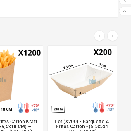




rites Carton Kraft
Lot (x200) - Barquette À
B





5x9,5x18 CM) –
Frites Carton - (8,5x5x4