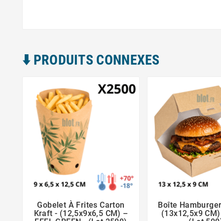
⬇️​ PRODUITS CONNEXES
Gobelet À Frites Carton
Boîte Hamburger





Kraft - (12,5x9x6,5 CM) –
(13x12,5x9 CM) |