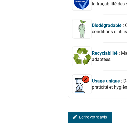
la traçabilité de
Biodégradable
: 
conditions d’utili
Recyclabilité
: Ma
adaptées.
Usage unique
: D
praticité et hygièn
Écrire votre avis