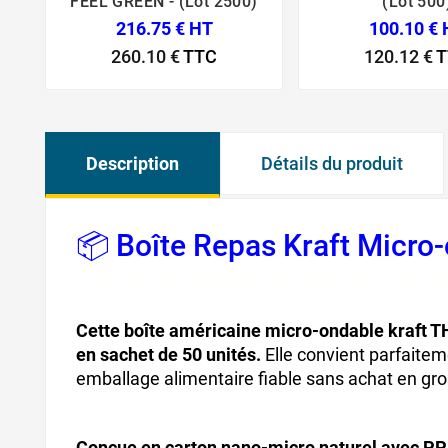
FEEL GREEN - (Lot 2500)
(Lot 500
216.75 € HT
100.10 €
260.10 €
TTC
120.12 €
T
Description
Détails du produit
📦 Boîte Repas Kraft Micr
micro ondable kraft boîte t
Cette boîte américaine micro-ondable kraft T
en sachet de 50 unités.
Elle convient parfaitem
emballage alimentaire fiable sans achat en gr
Conçue en carton nano-micro naturel avec PP, 