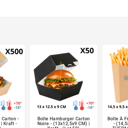
 Carton -
Boîte Hamburger Carton
Boîte À F





 Kraft -
Noire - (13x12,5x9 CM) |
- (14,