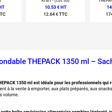
)
Kraft - (Lot 50)
THEPAC
 HT
10.53 € HT
14
TC
12.64 €
TTC
17
o-ondable THEPACK 1350 ml – Sac
ake away emballage restauration 
HEPACK 1350 ml est idéale pour les professionnels qui 
ent à la vente à emporter, aux plats préparés, aux snacks
os volume.
cette boîte américaine alimentaire combine légèreté, te