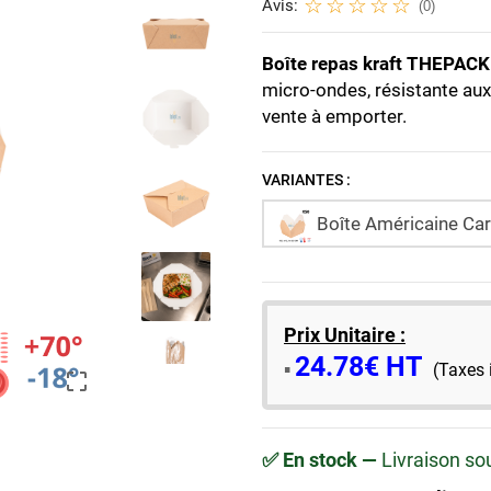
Avis:
(0)
Boîte repas kraft THEPACK
micro-ondes, résistante aux
vente à emporter.
VARIANTES :
Boîte Américaine Car
Prix Unitaire :
24.78€ HT
​▪️​
(Taxes 

✅ En stock —
Livraison so