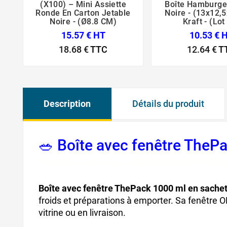
(X100) – Mini Assiette
Boîte Hamburge





Ronde En Carton Jetable
Noire - (13x12,5
Noire - (Ø8.8 CM)
Kraft - (Lot
15.57 € HT
10.53 € 
18.68 €
TTC
12.64 €
T
Description
Détails du produit
🥗 Boîte avec fenêtre TheP
boîte carton alimentaire e
Boîte avec fenêtre ThePack 1000 ml en sachet
froids et préparations à emporter. Sa fenêtre 
vitrine ou en livraison.