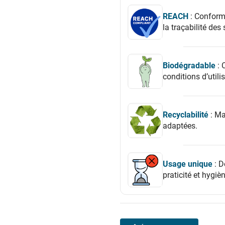
REACH
: Conformi
la traçabilité de
Biodégradable
: 
conditions d’utili
Recyclabilité
: Ma
adaptées.
Usage unique
: D
praticité et hygièn