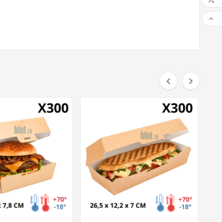



