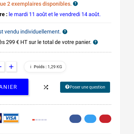
ue 2 exemplaires disponibles.
?
re :
le mardi 11 août et le vendredi 14 août.
est vendu individuellement.
?
ès 299 € HT sur le total de votre panier.
?
ℹ️
Poids :
1,29 KG
ANIER

Poser une question
2.