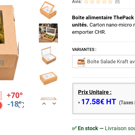
Avis:
(0)
Boîte alimentaire ThePack 
unités.
Carton nano-micro na
emporter CHR.
VARIANTES :
Boîte Salade Kraft ave
Prix Unitaire :
17.58€ HT
​▪️​
(Taxes 



✅ En stock —
Livraison so