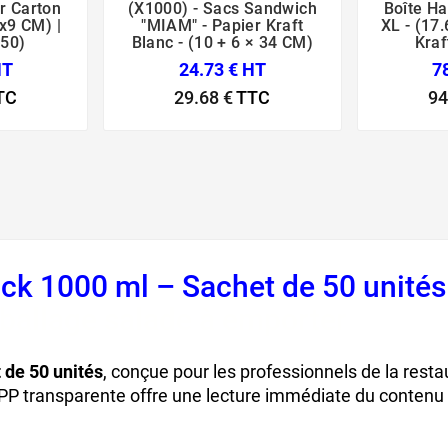
r Carton
(X1000) - Sacs Sandwich
Boîte H





x9 CM) |
"MIAM" - Papier Kraft
XL - (17
 50)
Blanc - (10 + 6 × 34 CM)
Kraf
HT
24.73 € HT
7
TC
29.68 €
TTC
94
ack 1000 ml – Sachet de 50 unité
mballage salade à emporter
 de 50 unités
, conçue pour les professionnels de la resta
OPP transparente offre une lecture immédiate du contenu 