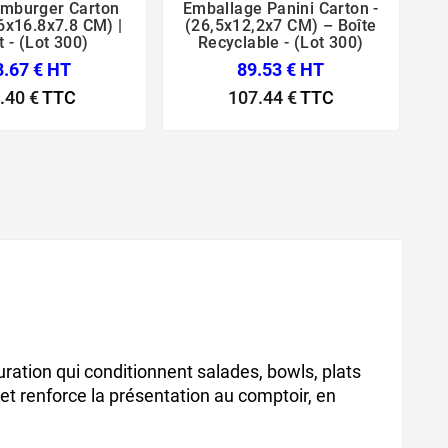
amburger Carton
Emballage Panini Carton -
B





.6x16.8x7.8 CM) |
(26,5x12,2x7 CM) – Boîte
t - (Lot 300)
Recyclable - (Lot 300)
8.67 € HT
89.53 € HT
.40 €
TTC
107.44 €
TTC
s
boîte salade avec fenêtre
uration qui conditionnent salades, bowls, plats
et renforce la présentation au comptoir, en