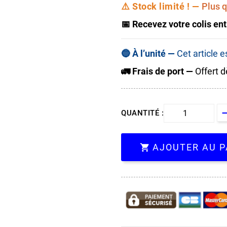
⚠️ Stock limité ! —
Plus q
📅 Recevez votre colis ent
🔵 À l’unité —
Cet article 
🚛 Frais de port —
Offert d
QUANTITÉ :
AJOUTER AU P
