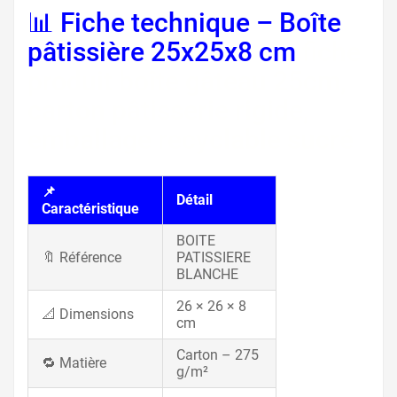
📊 Fiche technique – Boîte
pâtissière 25x25x8 cm
fiche
produit boîte gâteau 25cm,
carton pâtisserie rigide,
emballage recyclable sucré
📌
Détail
Caractéristique
BOITE
🔖 Référence
PATISSIERE
BLANCHE
26 × 26 × 8
📐 Dimensions
cm
Carton – 275
🔁 Matière
g/m²