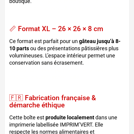
boutique.
boîte gâteau refermable, boîte
pâtisserie stable, emballage rigide professionnel
📏 Format XL – 26 × 26 × 8 cm
Ce format est parfait pour un
gâteau jusqu’à 8-
10 parts
ou des présentations pâtissières plus
volumineuses. L’espace intérieur permet une
conservation sans écrasement.
boîte grand
gâteau carré, boîte pâtisserie événement,
emballage sucré grande taille
🇫🇷 Fabrication française &
démarche éthique
Cette boîte est
produite localement
dans une
imprimerie labellisée IMPRIM’VERT. Elle
respecte les normes alimentaires et