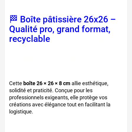
🏁 Boîte pâtissière 26x26 –
Qualité pro, grand format,
recyclable
boîte pâtissière
rigide 25cm, emballage
gâteau pro, boîte carton
recyclable pâtisserie
Cette
boîte 26 × 26 × 8 cm
allie esthétique,
solidité et praticité. Conçue pour les
professionnels exigeants, elle protège vos
créations avec élégance tout en facilitant la
logistique.
boîte gâteau familiale, emballage
rigide sucré, boîte pâtisserie épaisse