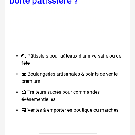
boîte pâtissière ?
emballage
gâteau traiteur, boîte
pâtisserie grande taille,
boîte carton événement
sucré
🎂 Pâtissiers pour gâteaux d’anniversaire ou de
fête
🧁 Boulangeries artisanales & points de vente
premium
🍰 Traiteurs sucrés pour commandes
événementielles
🏪 Ventes à emporter en boutique ou marchés