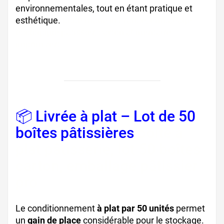
environnementales, tout en étant pratique et
esthétique.
boîte made in France, emballage
écologique pâtissier, carton alimentaire
imprim'vert
📦 Livrée à plat – Lot de 50
boîtes pâtissières
boîte à
plat pâtisserie, lot 50 boîtes
carton, emballage pâtissier
pro
Le conditionnement
à plat par 50 unités
permet
un
gain de place
considérable pour le stockage.