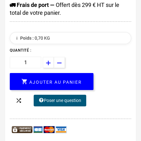
🚛 Frais de port —
Offert dès 299 € HT sur le
total de votre panier.
ℹ️
Poids :
0,70 KG
QUANTITÉ :

AJOUTER AU PANIER

Poser une question