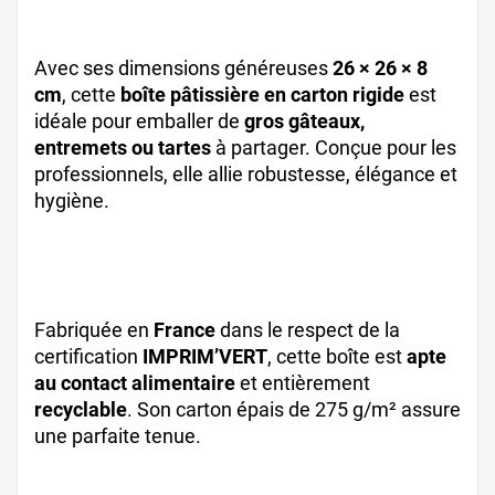
pâtisserie grande taille
Avec ses dimensions généreuses
26 × 26 × 8
cm
, cette
boîte pâtissière en carton rigide
est
idéale pour emballer de
gros gâteaux,
entremets ou tartes
à partager. Conçue pour les
professionnels, elle allie robustesse, élégance et
hygiène.
boîte gâteau grand format, carton
pâtisserie 275g, emballage pâtissier
professionnel
Fabriquée en
France
dans le respect de la
certification
IMPRIM’VERT
, cette boîte est
apte
au contact alimentaire
et entièrement
recyclable
. Son carton épais de 275 g/m² assure
une parfaite tenue.
boîte pâtissière recyclable,
boîte gâteau rigide, emballage pâtisserie
écoresponsable