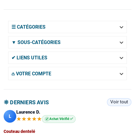

☰ CATÉGORIES

▼ SOUS-CATÉGORIES

✔ LIENS UTILES

𖡌 VOTRE COMPTE
𖤓 DERNIERS AVIS
Voir tout
Laurence D.
L
★★★★★
★★★★★
✓
Achat Vérifié ✅
Couteau dentelé