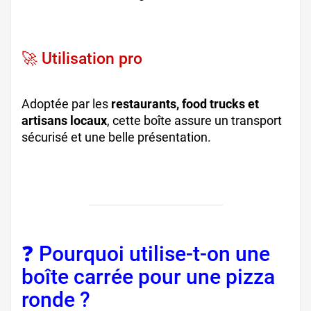
grande taille, boîte à pizza maxi, pizza 31cm
🚀 Utilisation pro
pizzeria Deauville,
emballage pizza côte fleurie
Adoptée par les
restaurants, food trucks et
artisans locaux
, cette boîte assure un transport
sécurisé et une belle présentation.
boîte pizza
professionnelle, carton kraft pizzeria normande
❓ Pourquoi utilise-t-on une
boîte carrée pour une pizza
ronde ?
forme boîte pizza,