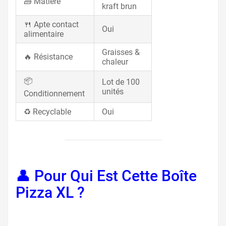
🧱 Matière
kraft brun
🍴 Apte contact
Oui
alimentaire
Graisses &
🔥 Résistance
chaleur
📦
Lot de 100
unités
Conditionnement
♻️ Recyclable
Oui
👤 Pour Qui Est Cette Boîte
Pizza XL ?
boite de pizza
normandie, emballage pizza
pro, carton à pizza grande