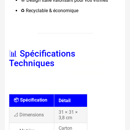
🎯 Design Italie valorisant pour vos vitrines
♻️ Recyclable & économique
📊 Spécifications
Techniques
fiche technique
boîte à pizza, dimensions
pizza, emballage kraft
📦 Spécification
Détail
31 × 31 ×
📐 Dimensions
3,8 cm
Carton