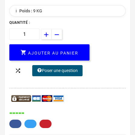
ℹ️
Poids :
9 KG
QUANTITÉ :

AJOUTER AU PANIER

Poser une question
209.