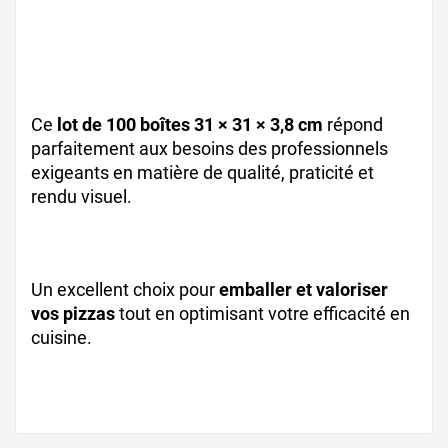
carton pizza pro, emballage
grande pizza, boite à pizza
kraft
Ce
lot de 100 boîtes 31 × 31 × 3,8 cm
répond
parfaitement aux besoins des professionnels
exigeants en matière de qualité, praticité et
rendu visuel.
boite pizza pro, emballage pizzeria
normande
Un excellent choix pour
emballer et valoriser
vos pizzas
tout en optimisant votre efficacité en
cuisine.
boîte pizza artisanale, carton à pizza
kraft