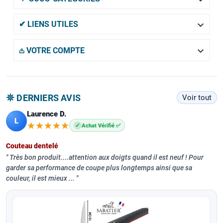

✔ LIENS UTILES

𖡌 VOTRE COMPTE
𖤓 DERNIERS AVIS
Voir tout
Laurence D.
L
★★★★★
★★★★★
✓
Achat Vérifié ✅
Couteau dentelé
Très bon produit....attention aux doigts quand il est neuf ! Pour
garder sa performance de coupe plus longtemps ainsi que sa
couleur, il est mieux ...