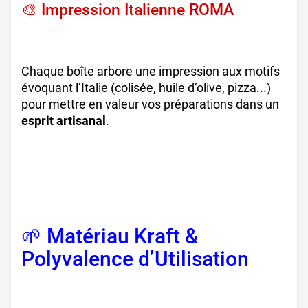
🎨 Impression Italienne ROMA
design
boîte pizza, carton imprimé pizza,
emballage visuel
Chaque boîte arbore une impression aux motifs
évoquant l’Italie (colisée, huile d’olive, pizza...)
pour mettre en valeur vos préparations dans un
esprit artisanal
.
boîte pizza Roma, visuel italien,
emballage authentique
🌱 Matériau Kraft &
Polyvalence d’Utilisation
boîte à pizza recyclable,
carton kraft alimentaire,