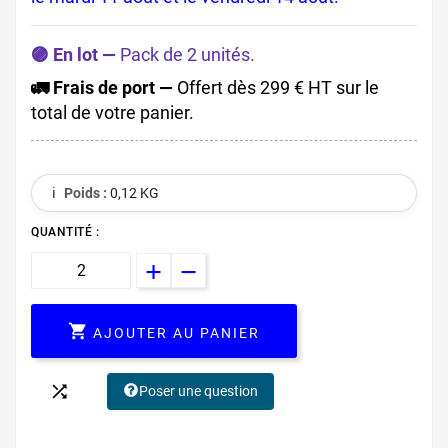
🟣 En lot —
Pack de 2 unités.
🚛 Frais de port —
Offert dès 299 € HT sur le
total de votre panier.
ℹ️
Poids :
0,12 KG
QUANTITÉ :

AJOUTER AU PANIER

Poser une question