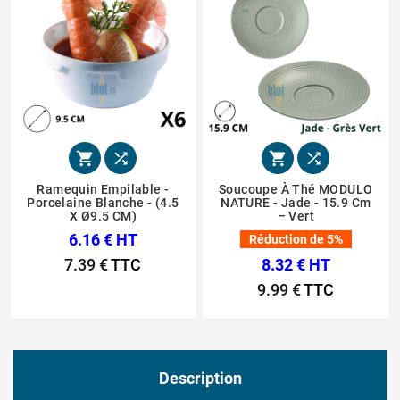




Ramequin Empilable -
Soucoupe À Thé MODULO
Porcelaine Blanche - (4.5
NATURE - Jade - 15.9 Cm
X Ø9.5 CM)
– Vert
6.16 € HT
Réduction de 5%
7.39 €
TTC
8.32 € HT
9.99 €
TTC
Description