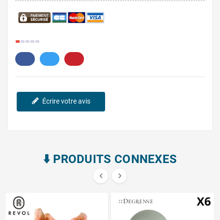
2.
Écrire votre avis
⬇️​ PRODUITS CONNEXES

