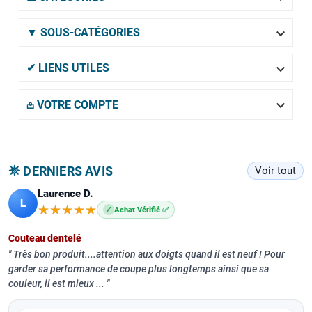

▼ SOUS-CATÉGORIES

✔ LIENS UTILES

𖡌 VOTRE COMPTE
𖤓 DERNIERS AVIS
Voir tout
Laurence D.
L
★★★★★
★★★★★
✓
Achat Vérifié ✅
Couteau dentelé
Très bon produit....attention aux doigts quand il est neuf ! Pour
garder sa performance de coupe plus longtemps ainsi que sa
couleur, il est mieux ...