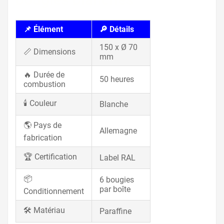
📌 Élément
🔎 Détails
150 x Ø 70
📏 Dimensions
mm
🔥 Durée de
50 heures
combustion
🕯️ Couleur
Blanche
🌎 Pays de
Allemagne
fabrication
🏆 Certification
Label RAL
📦
6 bougies
par boîte
Conditionnement
🛠️ Matériau
Paraffine