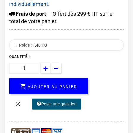
individuellement.
🚛 Frais de port —
Offert dès 299 € HT sur le
total de votre panier.
ℹ️
Poids :
1,40 KG
QUANTITÉ :

AJOUTER AU PANIER

Poser une question