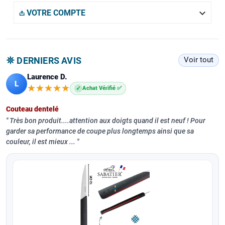

𖡌 VOTRE COMPTE
𖤓 DERNIERS AVIS
Voir tout
Laurence D.
L
★★★★★
★★★★★
✓
Achat Vérifié ✅
Couteau dentelé
Très bon produit....attention aux doigts quand il est neuf ! Pour
garder sa performance de coupe plus longtemps ainsi que sa
couleur, il est mieux ...