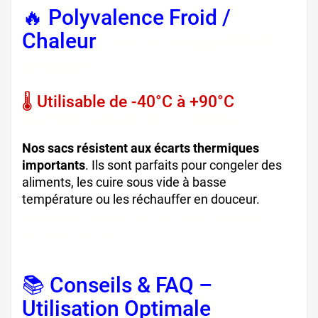
🔥 Polyvalence Froid /
Chaleur
, sacs congélation
cuisson
🌡️ Utilisable de -40°C à +90°C
,
sachets cuisson micro-ondes
Nos sacs résistent aux écarts thermiques
importants
. Ils sont parfaits pour congeler des
aliments, les cuire sous vide à basse
température ou les réchauffer en douceur.
emballage cuisson, sachets micro-ondables,
sachets étanches
📚 Conseils & FAQ –
Utilisation Optimale
,