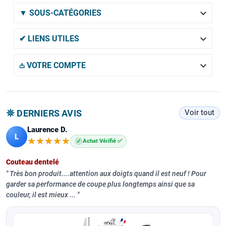

▼ SOUS-CATÉGORIES

✔ LIENS UTILES

𖡌 VOTRE COMPTE
𖤓 DERNIERS AVIS
Voir tout
Laurence D.
L
★★★★★
★★★★★
✓
Achat Vérifié ✅
Couteau dentelé
Très bon produit....attention aux doigts quand il est neuf ! Pour
garder sa performance de coupe plus longtemps ainsi que sa
couleur, il est mieux ...