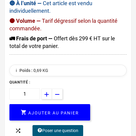
🔵 À l’unité —
Cet article est vendu
individuellement.
🟠 Volume —
Tarif dégressif selon la quantité
commandée.
🚛 Frais de port —
Offert dès 299 € HT sur le
total de votre panier.
ℹ️
Poids :
0,69 KG
QUANTITÉ :

AJOUTER AU PANIER

Poser une question