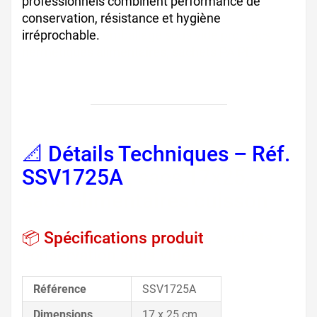
professionnels combinent performance de
conservation, résistance et hygiène
irréprochable.
emballage sous vide pro, sacs
hermétiques alimentaires, sachets PA PE
📐 Détails Techniques – Réf.
SSV1725A
, sacs 17x25,
sacs alimentaires cuisson
📦 Spécifications produit
, sachets
conservation sous vide
Référence
SSV1725A
Dimensions
17 x 25 cm