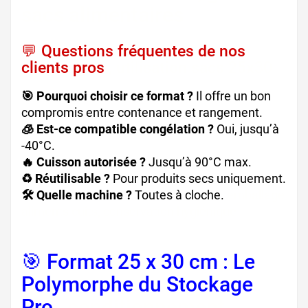
sacs alimentaires
💬 Questions fréquentes de nos
clients pros
, utilisation sacs 25x30
🎯 Pourquoi choisir ce format ?
Il offre un bon
compromis entre contenance et rangement.
🧊 Est-ce compatible congélation ?
Oui, jusqu’à
-40°C.
🔥 Cuisson autorisée ?
Jusqu’à 90°C max.
♻️ Réutilisable ?
Pour produits secs uniquement.
🛠️ Quelle machine ?
Toutes à cloche.
emballage
aliments cuits, conservation hygiénique
🎯 Format 25 x 30 cm : Le
Polymorphe du Stockage
Pro
, conditionnement