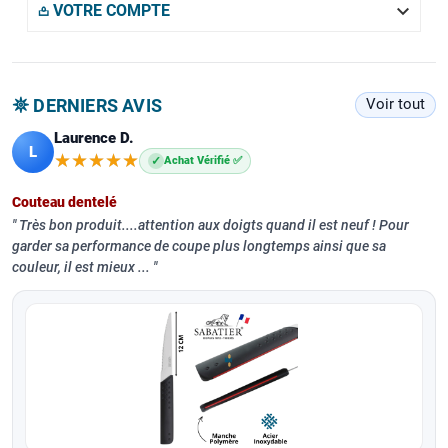

𖡌 VOTRE COMPTE
𖤓 DERNIERS AVIS
Voir tout
Laurence D.
L
★★★★★
★★★★★
✓
Achat Vérifié ✅
Couteau dentelé
Très bon produit....attention aux doigts quand il est neuf ! Pour
garder sa performance de coupe plus longtemps ainsi que sa
couleur, il est mieux ...