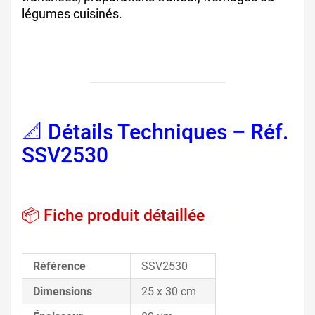
légumes cuisinés.
sacs sous vide 25x30,
sachets cuisson, emballage alimentaire 80µ
📐 Détails Techniques – Réf.
SSV2530
, emballage PA/PE,
sachets alimentaires
📦 Fiche produit détaillée
, sacs
hygiène alimentaire
Référence
SSV2530
Dimensions
25 x 30 cm