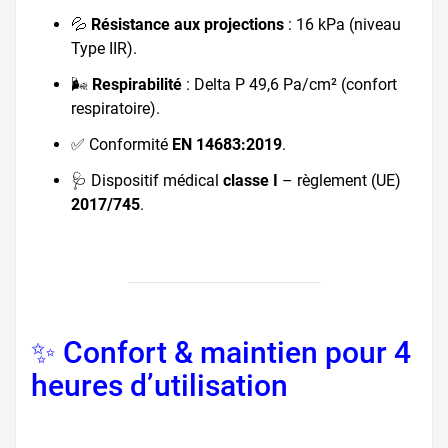
💦
Résistance aux projections
: 16 kPa (niveau
Type IIR).
🌬️
Respirabilité
: Delta P 49,6 Pa/cm² (confort
respiratoire).
✅ Conformité
EN 14683:2019
.
🩺 Dispositif médical
classe I
– règlement (UE)
2017/745
.
✨ Confort & maintien pour 4
heures d’utilisation
masque
confortable, masque