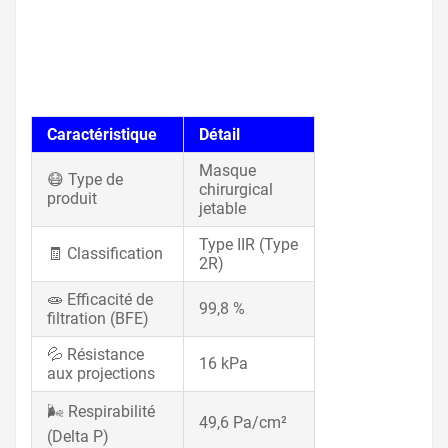
masque type iir, en14683
2019, masque medical
classe 1
Caractéristique
Détail
Masque
😷 Type de
chirurgical
produit
jetable
Type IIR (Type
🧾 Classification
2R)
🧫 Efficacité de
99,8 %
filtration (BFE)
💦 Résistance
16 kPa
aux projections
🌬️ Respirabilité
49,6 Pa/cm²
(Delta P)