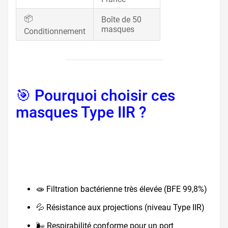
📦
Boîte de 50
masques
Conditionnement
🎯 Pourquoi choisir ces
masques Type IIR ?
masque
type iir bleu, masque anti
projections, masque
chirurgical professionnel
🧫 Filtration bactérienne très élevée (BFE 99,8%)
💦 Résistance aux projections (niveau Type IIR)
🌬️ Respirabilité conforme pour un port