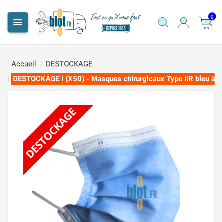
0

Accueil
DESTOCKAGE
DESTOCKAGE ! (X50) - Masques chirurgicaux Type IIR bleu à é