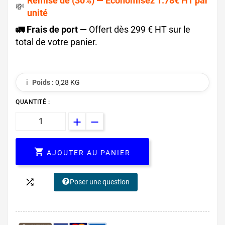
Remise de (30%) — Économisez 1.78€ HT par
💸
unité
🚛 Frais de port —
Offert dès 299 € HT sur le
total de votre panier.
ℹ️
Poids :
0,28 KG
QUANTITÉ :

AJOUTER AU PANIER

Poser une question