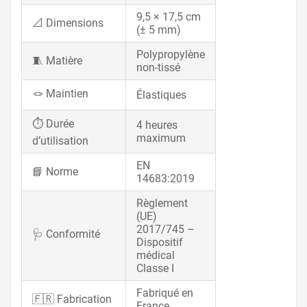
9,5 × 17,5 cm
📐 Dimensions
(± 5 mm)
Polypropylène
🧵 Matière
non-tissé
🪢 Maintien
Élastiques
⏱️ Durée
4 heures
maximum
d’utilisation
EN
📘 Norme
14683:2019
Règlement
(UE)
2017/745 –
🩺 Conformité
Dispositif
médical
Classe I
Fabriqué en
🇫🇷 Fabrication
France