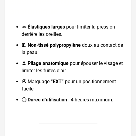
elastiques larges, masque
anatomique
🪢
Élastiques larges
pour limiter la pression
derrière les oreilles.
🧵
Non-tissé polypropylène
doux au contact de
la peau.
👃
Pliage anatomique
pour épouser le visage et
limiter les fuites d’air.
🧭 Marquage
“EXT”
pour un positionnement
facile.
⏱️
Durée d’utilisation
: 4 heures maximum.