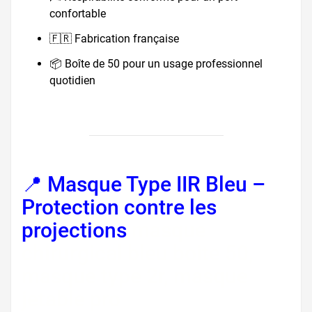
confortable
🇫🇷 Fabrication française
📦 Boîte de 50 pour un usage professionnel
quotidien
📍 Masque Type IIR Bleu –
Protection contre les
projections
masque
chirurgical bleu boite 50,
masque type 2r, masque
jetable pro