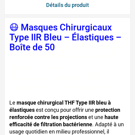
Détails du produit
😷 Masques Chirurgicaux
Type IIR Bleu – Élastiques –
Boîte de 50
masque type iir,
masque chirurgical type 2r,
masque jetable bleu,
masque en14683 2019,
masque anti projections
Le
masque chirurgical THF Type IIR bleu à
élastiques
est conçu pour offrir une
protection
renforcée contre les projections
et une
haute
efficacité de filtration bactérienne
. Adapté à un
usage quotidien en milieu professionnel, il