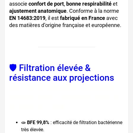
associe
confort de port
,
bonne respirabilité
et
ajustement anatomique
. Conforme à la norme
EN 14683:2019
, il est
fabriqué en France
avec
des matières d’origine française et européenne.
🛡️ Filtration élevée &
résistance aux projections
bfe 99 8, masque resistant
projections, masque type iir
professionnel
🧫
BFE 99,8%
: efficacité de filtration bactérienne
très élevée.