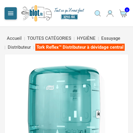
0

Accueil
TOUTES CATÉGORIES
HYGIÈNE
Essuyage
Distributeur
Tork Reflex™ Distributeur à dévidage central