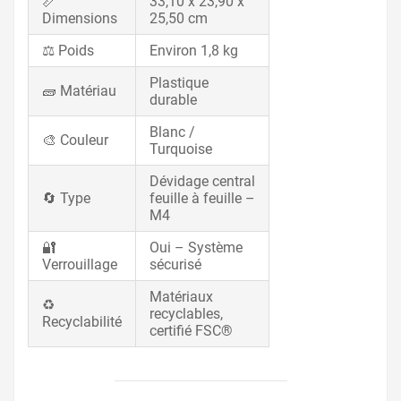
📏
33,10 x 23,90 x
Dimensions
25,50 cm
⚖️ Poids
Environ 1,8 kg
Plastique
🧱 Matériau
durable
Blanc /
🎨 Couleur
Turquoise
Dévidage central
🔄 Type
feuille à feuille –
M4
🔐
Oui – Système
Verrouillage
sécurisé
Matériaux
♻️
recyclables,
Recyclabilité
certifié FSC®