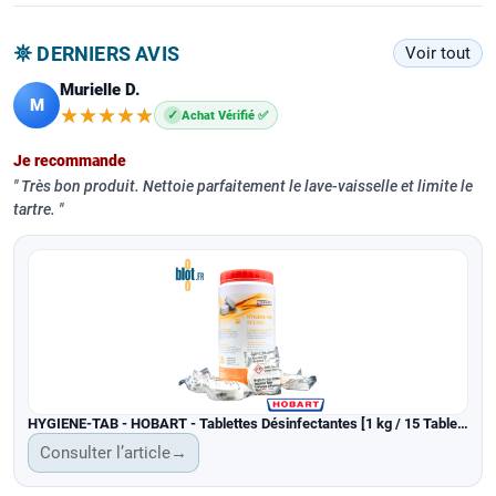
𖤓 DERNIERS AVIS
Voir tout
Murielle D.
M
★★★★★
★★★★★
✓
Achat Vérifié ✅
Je recommande
Très bon produit. Nettoie parfaitement le lave-vaisselle et limite le
tartre.
HYGIENE-TAB - HOBART - Tablettes Désinfectantes [1 kg / 15 Tablettes]
Consulter l’article
→