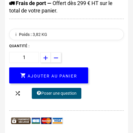
🚛 Frais de port —
Offert dès 299 € HT sur le
total de votre panier.
ℹ️
Poids :
3,82 KG
QUANTITÉ :

AJOUTER AU PANIER

Poser une question