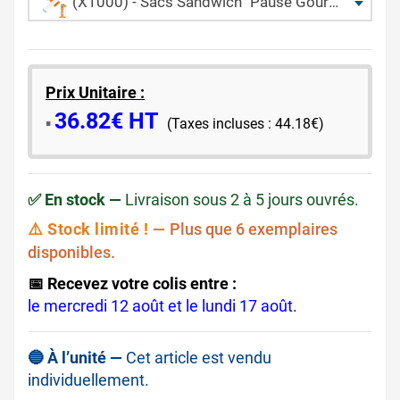
(X1000) - Sacs Sandwich "Pause Gourmande" - Fenêtre PP - (10 + 6 × 34 CM)
Prix Unitaire :
36.82€ HT
​▪️​
(Taxes incluses : 44.18€)
✅ En stock —
Livraison sous 2 à 5 jours ouvrés.
⚠️ Stock limité ! —
Plus que 6 exemplaires
disponibles.
📅 Recevez votre colis entre :
le mercredi 12 août et le lundi 17 août.
🔵 À l’unité —
Cet article est vendu
individuellement.