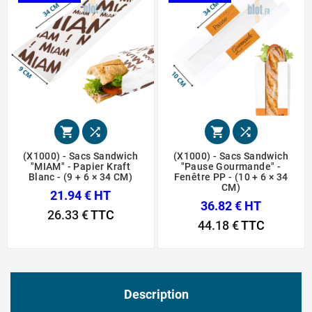




(X1000) - Sacs Sandwich
(X1000) - Sacs Sandwich
"MIAM" - Papier Kraft
"Pause Gourmande" -
Blanc - (9 + 6 × 34 CM)
Fenêtre PP - (10 + 6 × 34
CM)
21.94 € HT
36.82 € HT
26.33 €
TTC
44.18 €
TTC
Description