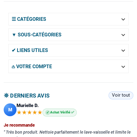

☰ CATÉGORIES

▼ SOUS-CATÉGORIES

✔ LIENS UTILES

𖡌 VOTRE COMPTE
𖤓 DERNIERS AVIS
Voir tout
Murielle D.
M
★★★★★
★★★★★
✓
Achat Vérifié ✅
Je recommande
Très bon produit. Nettoie parfaitement le lave-vaisselle et limite le