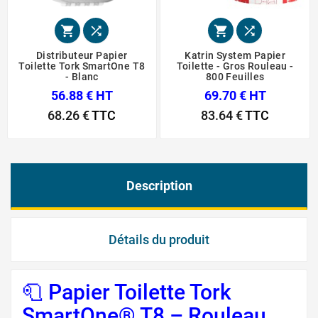




Distributeur Papier
Katrin System Papier
Toilette Tork SmartOne T8
Toilette - Gros Rouleau -
- Blanc
800 Feuilles
56.88 € HT
69.70 € HT
68.26 €
TTC
83.64 €
TTC
Description
Détails du produit
🧻 Papier Toilette Tork
SmartOne® T8 – Rouleau