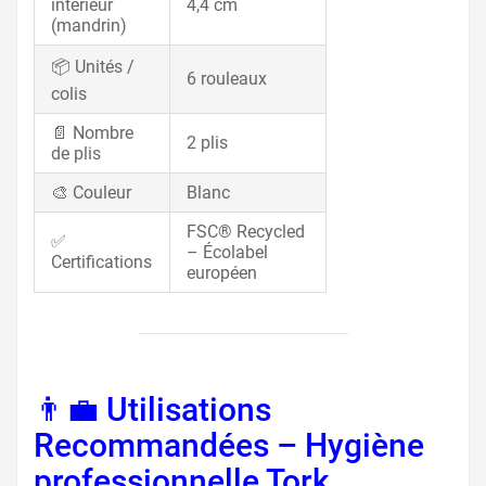
intérieur
4,4 cm
(mandrin)
📦 Unités /
6 rouleaux
colis
📄 Nombre
2 plis
de plis
🎨 Couleur
Blanc
FSC® Recycled
✅
– Écolabel
Certifications
européen
👨‍💼 Utilisations
Recommandées – Hygiène
professionnelle Tork