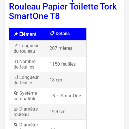
Rouleau Papier Toilette Tork
SmartOne T8
📋 Détails
📌 Élément
📏 Longueur
207 mètres
du rouleau
🧻 Nombre
1150 feuilles
de feuilles
📐 Longueur
18 cm
de feuille
🔄 Système
T8 – SmartOne
compatible
🧱 Diamètre
19,9 cm
rouleau
🌀 Diamètre