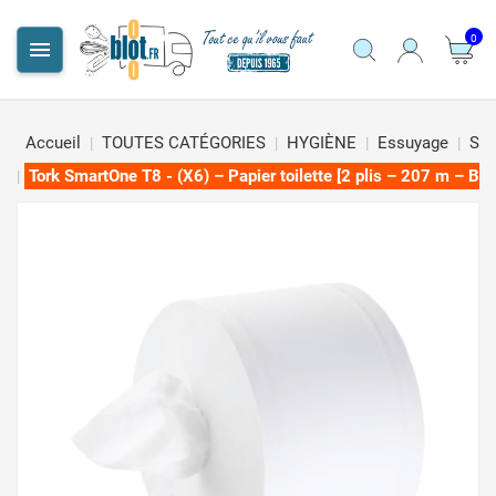
0

Accueil
TOUTES CATÉGORIES
HYGIÈNE
Essuyage
San
Tork SmartOne T8 - (X6) – Papier toilette [2 plis – 207 m – Bl