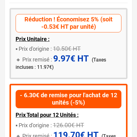
Réduction ! Économisez 5% (soit
-0.53€ HT par unité)
Prix Unitaire :
10.50€ HT
▪️ ​Prix d'origine :
9.97€ HT
🔸​​ Prix remisé :
(Taxes
incluses : 11.97€)
- 6.30€ de remise pour l'achat de 12
unités (-5%)
Prix Total pour 12 Unités :
126.00€ HT
▪️​ Prix d'origine :
119.70€ HT
🔸​​ Prix remisé :
(Taxes