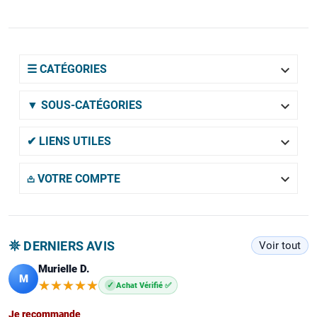

☰ CATÉGORIES

▼ SOUS-CATÉGORIES

✔ LIENS UTILES

𖡌 VOTRE COMPTE
𖤓 DERNIERS AVIS
Voir tout
Murielle D.
M
★★★★★
★★★★★
✓
Achat Vérifié ✅
Je recommande