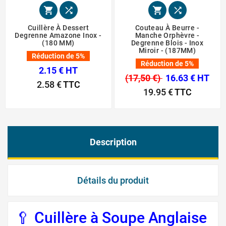




Cuillère À Dessert
Couteau À Beurre -
Degrenne Amazone Inox -
Manche Orphèvre -
(180 MM)
Degrenne Blois - Inox
Miroir - (187MM)
Réduction de 5%
Réduction de 5%
2.15 € HT
(17,50 €)
16.63 € HT
2.58 €
TTC
19.95 €
TTC
Description
Détails du produit
🥄 Cuillère à Soupe Anglaise