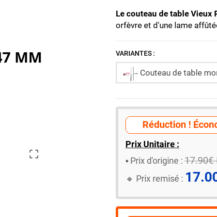
Le
couteau de table Vieux 
orfèvre et d'une lame affûté
VARIANTES :
Couteau de table monob
Réduction ! Écono
Prix Unitaire :

17.90€
▪️ ​Prix d'origine :
17.0
🔸​​ Prix remisé :