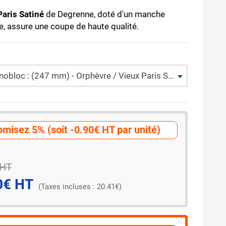
Paris Satiné
de Degrenne, doté d'un manche
e, assure une coupe de haute qualité.
loc : (247 mm) - Orphèvre / Vieux Paris Satiné
misez 5% (soit -0.90€ HT par unité)
 HT
0€ HT
(Taxes incluses : 20.41€)