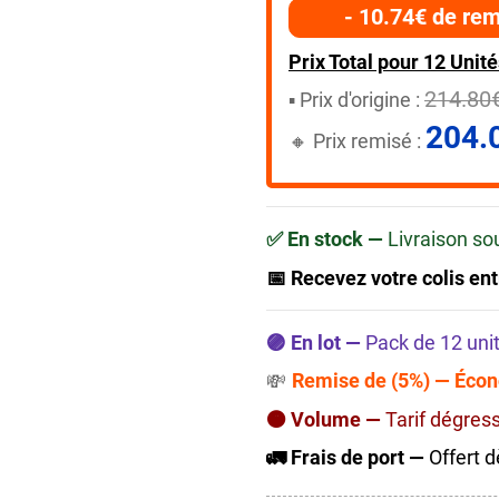
- 10.74€ de rem
Prix Total pour 12 Unité
214.80
▪️​ Prix d'origine :
204.
🔸​​ Prix remisé :
✅ En stock —
Livraison so
📅 Recevez votre colis ent
🟣 En lot —
Pack de 12 uni
Remise de (5%) — Écon
💸
🟠 Volume —
Tarif dégres
🚛 Frais de port —
Offert d