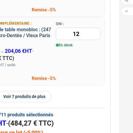

Remise -5%

OMPLÉMENTAIRE :
Qté :
e table monobloc : (247
ro-Dentée / Vieux Paris
En stock
→
204,06 €
HT
-
€
TTC
)
T / unité
Remise -5%
Voir 7 produits de plus
/11 produits sélectionnés
HT
-
(
484,27 €
TTC
)
ur ce lot (-5,00%)