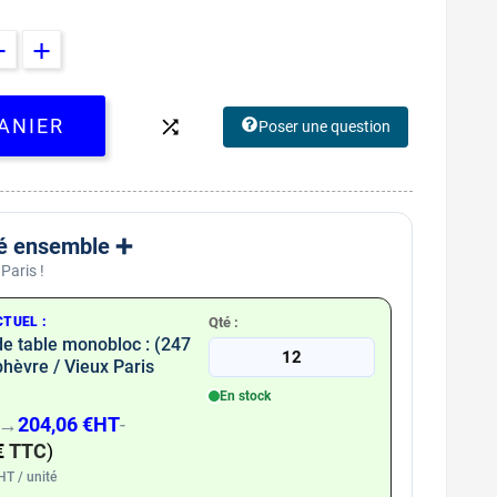
ANIER

Poser une question
é ensemble ➕​
Paris !
TUEL :
Qté :
e table monobloc : (247
12
hèvre / Vieux Paris
En stock
→
204,06 €
HT
-
€
TTC
)
T / unité