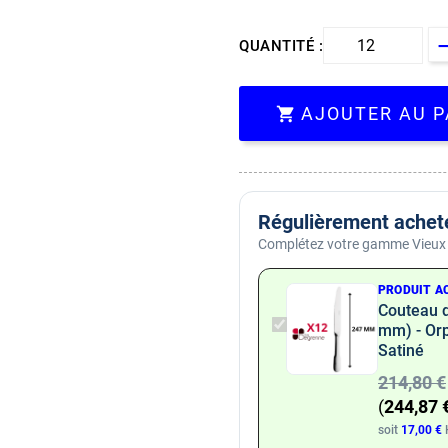
QUANTITÉ :
AJOUTER AU P

Régulièrement achet
Complétez votre gamme Vieux 
PRODUIT AC
Couteau d
mm) - Orp
Satiné
214,80 €
(
244,87 
soit
17,00 €
H