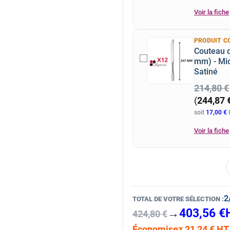
Voir la fiche
PRODUIT C
Couteau d
mm) - Mic
Satiné
214,80 €
(
244,87 
soit
17,00 €
H
Voir la fiche
2
TOTAL DE VOTRE SÉLECTION :
→
403,56 €
424,80 €
Économisez 21,24 € HT s