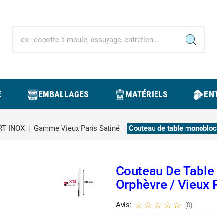
E
EMBALLAGES
MATÉRIELS
ENT
T INOX
Gamme Vieux Paris Satiné
Couteau de table monobloc 
Couteau De Table
Orphèvre / Vieux 
Avis:
(0)