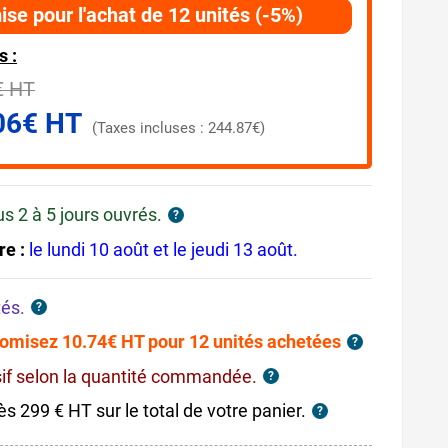
ise pour l'achat de 12 unités (-5%)
s :
€ HT
06€ HT
(Taxes incluses : 244.87€)
us 2 à 5 jours ouvrés.
?
re :
le lundi 10 août et le jeudi 13 août.
tés.
?
omisez 10.74€ HT pour 12 unités achetées
?
sif selon la quantité commandée.
?
ès 299 € HT sur le total de votre panier.
?