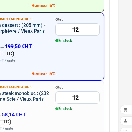
Remise -5%
OMPLÉMENTAIRE :
Qté :
 dessert : (205 mm) -
phèvre / Vieux Paris
En stock
→
199,50 €
HT
-
€
TTC
)
T / unité
Remise -5%
OMPLÉMENTAIRE :
Qté :
 steak monobloc : (232
e Scie / Vieux Paris
En stock

→
58,14 €
HT
-
TTC
)

 / unité