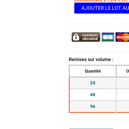
AJOUTER LE LOT AU
Remises sur volume :
Quantité
O
24
48
96