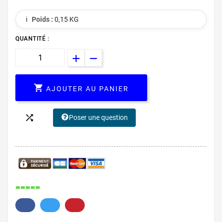
ℹ️
Poids :
0,15 KG
QUANTITÉ :

AJOUTER AU PANIER

Poser une question
539.