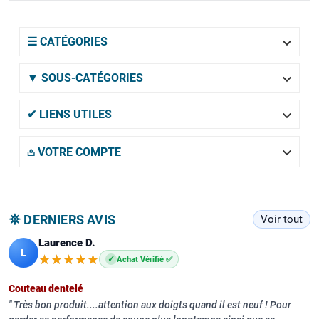

☰ CATÉGORIES

▼ SOUS-CATÉGORIES

✔ LIENS UTILES

𖡌 VOTRE COMPTE
𖤓 DERNIERS AVIS
Voir tout
Laurence D.
L
★★★★★
★★★★★
✓
Achat Vérifié ✅
Couteau dentelé
Très bon produit....attention aux doigts quand il est neuf ! Pour