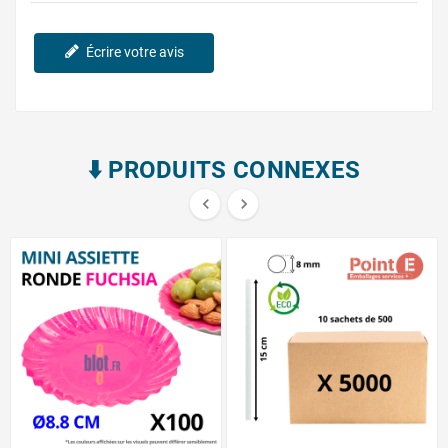
Écrire votre avis
⬇️​ PRODUITS CONNEXES

