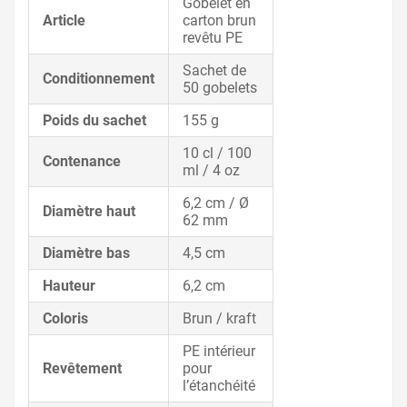
Gobelet en
Article
carton brun
revêtu PE
Sachet de
Conditionnement
50 gobelets
Poids du sachet
155 g
10 cl / 100
Contenance
ml / 4 oz
6,2 cm / Ø
Diamètre haut
62 mm
Diamètre bas
4,5 cm
Hauteur
6,2 cm
Coloris
Brun / kraft
PE intérieur
Revêtement
pour
l’étanchéité