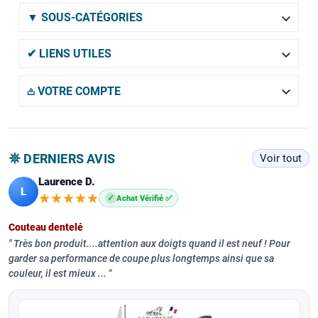

▼ SOUS-CATÉGORIES

✔ LIENS UTILES

𖡌 VOTRE COMPTE
𖤓 DERNIERS AVIS
Voir tout
Laurence D.
L
★★★★★
★★★★★
✓
Achat Vérifié ✅
Couteau dentelé
Très bon produit....attention aux doigts quand il est neuf ! Pour
garder sa performance de coupe plus longtemps ainsi que sa
couleur, il est mieux ...