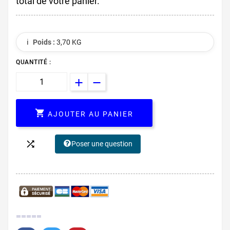
total de votre panier.
ℹ️
Poids :
3,70 KG
QUANTITÉ :

AJOUTER AU PANIER

Poser une question
0.