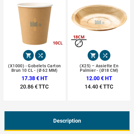




(X1000) - Gobelets Carton
(X25) – Assiette En
Brun 10 CL - (Ø 62 MM)
Palmier - (Ø18 CM)
17.38 € HT
12.00 € HT
20.86 €
TTC
14.40 €
TTC
Description