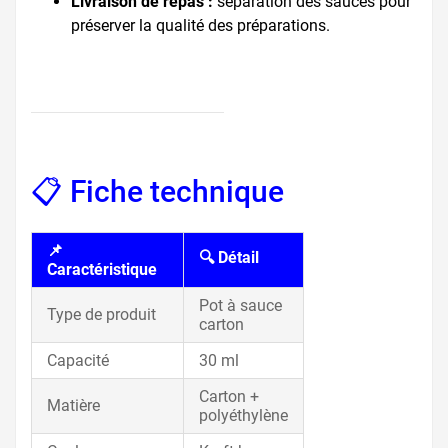
Livraison de repas :
séparation des sauces pour
préserver la qualité des préparations.
📋 Fiche technique
📌
🔍 Détail
Caractéristique
Pot à sauce
Type de produit
carton
Capacité
30 ml
Carton +
Matière
polyéthylène