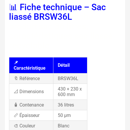
📊 Fiche technique – Sac
liassé BRSW36L
fiche
produit sac 36 litres,
caractéristiques sac liassé
recyclable
📌
Détail
Caractéristique
🔖 Référence
BRSW36L
430 + 230 x
📐 Dimensions
600 mm
🧴 Contenance
36 litres
📏 Épaisseur
50 µm
🎨 Couleur
Blanc