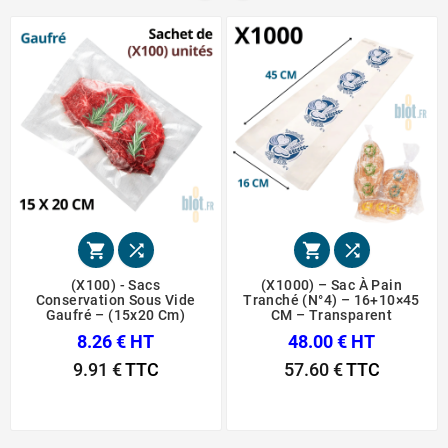




(X100) - Sacs
(X1000) – Sac À Pain
Conservation Sous Vide
Tranché (N°4) – 16+10×45
Gaufré – (15x20 Cm)
CM – Transparent
8.26 € HT
48.00 € HT
9.91 €
TTC
57.60 €
TTC