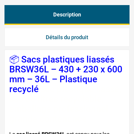
Description
Détails du produit
📦 Sacs plastiques liassés
BRSW36L – 430 + 230 x 600
mm – 36L – Plastique
recyclé
sac plastique liassé,
sac 36 litres recyclable,
emballage professionnel
grande contenance