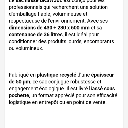
Le
sac liassé BRSW36L
est conçu pour les
professionnels qui recherchent une solution
d’emballage fiable, volumineuse et
respectueuse de l’environnement. Avec ses
dimensions de 430 + 230 x 600 mm
et sa
contenance de 36 litres
, il est idéal pour
conditionner des produits lourds, encombrants
ou volumineux.
sac liassé blanc, emballage
logistique, sac grande capacité
Fabriqué en
plastique recyclé
d’une
épaisseur
de 50 µm
, ce sac conjugue robustesse et
engagement écologique. Il est livré
liassé sous
pochette
, un format apprécié pour son efficacité
logistique en entrepôt ou en point de vente.
sac
recyclé blanc, sac épais professionnel, sac
plastique manutention