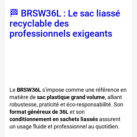
🏁 BRSW36L : Le sac liassé
recyclable des
professionnels exigeants
sac recyclable
professionnel, sac liassé
grande taille, emballage
plastique résistant
Le
BRSW36L
s’impose comme une référence en
matière de
sac plastique grand volume
, alliant
robustesse, praticité et éco-responsabilité. Son
format généreux de 36L
et son
conditionnement en sachets liassés
assurent
un usage fluide et professionnel au quotidien.
sac liassé recyclable, sac pour restauration, sac