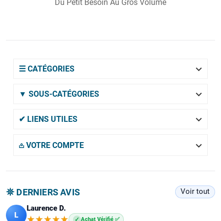
Du Petit Besoin Au Gros Volume

☰ CATÉGORIES

▼ SOUS-CATÉGORIES

✔ LIENS UTILES

𖡌 VOTRE COMPTE
𖤓 DERNIERS AVIS
Voir tout
Laurence D.
L
★★★★★
★★★★★
✓
Achat Vérifié ✅