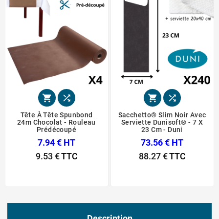




Tête À Tête Spunbond
Sacchetto® Slim Noir Avec
24m Chocolat - Rouleau
Serviette Dunisoft® - 7 X
Prédécoupé
23 Cm - Duni
7.94 € HT
73.56 € HT
9.53 €
TTC
88.27 €
TTC
Description