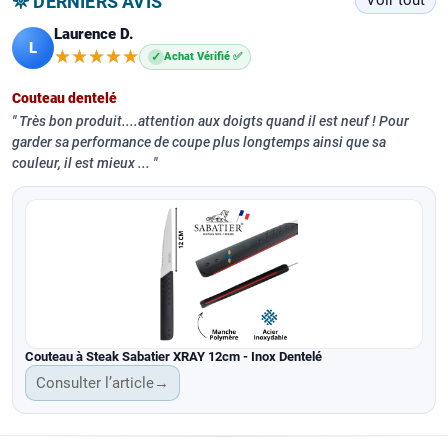
𖤓 DERNIERS AVIS
Voir tout
Laurence D.
L
★★★★★
★★★★★
✓
Achat Vérifié ✅
Couteau dentelé
Très bon produit....attention aux doigts quand il est neuf ! Pour
garder sa performance de coupe plus longtemps ainsi que sa
couleur, il est mieux ...
Couteau à Steak Sabatier XRAY 12cm - Inox Dentelé
Consulter l’article
→