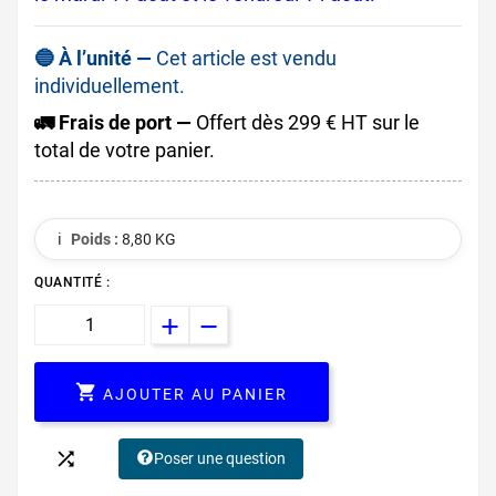
🔵 À l’unité —
Cet article est vendu
individuellement.
🚛 Frais de port —
Offert dès 299 € HT sur le
total de votre panier.
ℹ️
Poids :
8,80 KG
QUANTITÉ :

AJOUTER AU PANIER

Poser une question