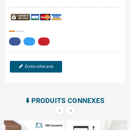
32.
Écrire votre avis
⬇️​ PRODUITS CONNEXES

