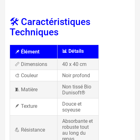
🛠️ Caractéristiques
Techniques
📊 Détails
📌 Élément
📏 Dimensions
40 x 40 cm
🎨 Couleur
Noir profond
Non tissé Bio
🧵 Matière
Dunisoft®
Douce et
🪶 Texture
soyeuse
Absorbante et
robuste tout
💪 Résistance
au long du
repas