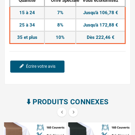
Quantité
Offre Spéciale
Vous économisez
15 à 24
7%
Jusqu'à 106,78 €
25 à 34
8%
Jusqu'à 172,88 €
35 et plus
10%
Dès 222,46 €
Écrire votre avis
⬇️​ PRODUITS CONNEXES

