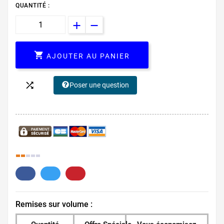
QUANTITÉ :

AJOUTER AU PANIER

Poser une question
33.
Remises sur volume :