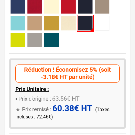
Réduction ! Économisez 5% (soit
-3.18€ HT par unité)
Prix Unitaire :
63.56€ HT
▪️ ​Prix d'origine :
60.38€ HT
🔸​​ Prix remisé :
(Taxes
incluses : 72.46€)