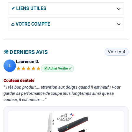

✔ LIENS UTILES

𖡌 VOTRE COMPTE
𖤓 DERNIERS AVIS
Voir tout
Laurence D.
L
★★★★★
★★★★★
✓
Achat Vérifié ✅
Couteau dentelé
Très bon produit....attention aux doigts quand il est neuf ! Pour
garder sa performance de coupe plus longtemps ainsi que sa
couleur, il est mieux ...