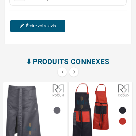
Écrire votre avis
⬇️​ PRODUITS CONNEXES

