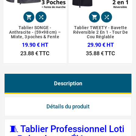




Tablier SONGE -
Tablier TWEETY - Bavette
Anthracite - (59×98 Cm) –
Réversible 2 En 1 - Tour De
Mixte, 3 Poches & Fente
Cou Réglable
19.90 € HT
29.90 € HT
23.88 €
TTC
35.88 €
TTC
Description
Détails du produit
🧵 Tablier Professionnel Loti