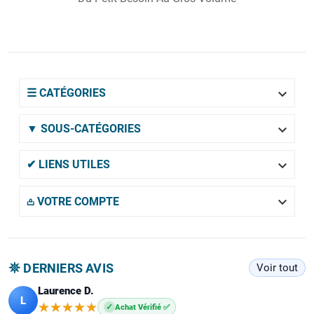

☰ CATÉGORIES

▼ SOUS-CATÉGORIES

✔ LIENS UTILES

𖡌 VOTRE COMPTE
𖤓 DERNIERS AVIS
Voir tout
Laurence D.
L
★★★★★
★★★★★
✓
Achat Vérifié ✅