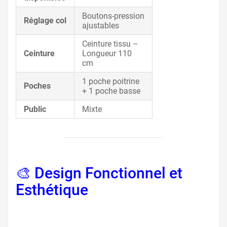
Boutons-pression
Réglage col
ajustables
Ceinture tissu –
Ceinture
Longueur 110
cm
1 poche poitrine
Poches
+ 1 poche basse
Public
Mixte
🎨 Design Fonctionnel et
Esthétique
, tablier pour
pâtissier, tablier boulanger