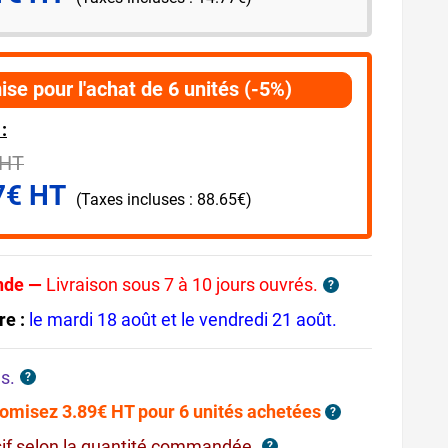
ise pour l'achat de 6 unités (-5%)
:
 HT
7€ HT
(Taxes incluses : 88.65€)
nde —
Livraison sous 7 à 10 jours ouvrés.
?
re :
le mardi 18 août et le vendredi 21 août.
s.
?
omisez 3.89€ HT pour 6 unités achetées
?
sif selon la quantité commandée.
?