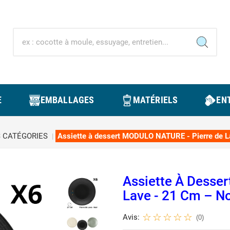
E
EMBALLAGES
MATÉRIELS
ENT
 CATÉGORIES
Assiette à dessert MODULO NATURE - Pierre de L
Assiette À Desse
Lave - 21 Cm – No
Avis:
(0)