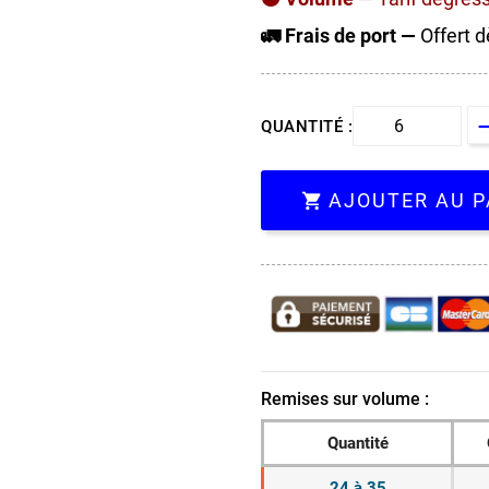
🚛 Frais de port —
Offert d
QUANTITÉ :
AJOUTER AU P

Remises sur volume :
Quantité
24 à 35