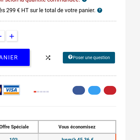
ès 299 € HT sur le total de votre panier.
?
ANIER

Poser une question
1.
Offre Spéciale
Vous économisez
10%
Jusqu'à 45,36 €