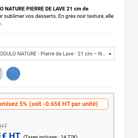
ULO NATURE PIERRE DE LAVE 21 cm de
r sublimer vos desserts. En grès noir texturé, elle
.
DULO NATURE - Pierre de Lave - 21 cm – Noir
misez 5% (soit -0.65€ HT par unité)
 HT
1€ HT
(Taxes incluses : 14.77€)