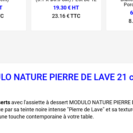
Por
T
19.30 € HT
6
TC
23.16 €
TTC
8
DULO NATURE PIERRE DE LAVE 21 
 de noel
serts
avec l'assiette à dessert MODULO NATURE PIERRE
ue par sa teinte noire intense "Pierre de Lave" et sa textu
 une touche contemporaine à votre table.