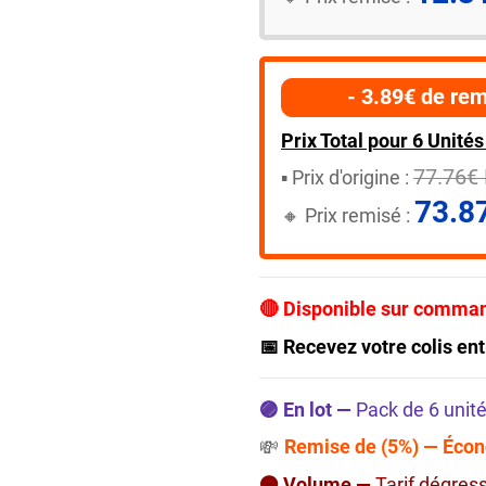
- 3.89€ de rem
Prix Total pour 6 Unités 
77.76€
▪️​ Prix d'origine :
73.8
🔸​​ Prix remisé :
🔴 Disponible sur comma
📅 Recevez votre colis ent
🟣 En lot —
Pack de 6 unité
Remise de (5%) — Écon
💸
🟠 Volume —
Tarif dégres