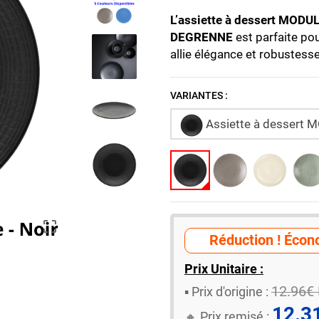
L’assiette à dessert MOD
DEGRENNE
est parfaite pou
allie élégance et robustesse
VARIANTES :
Assiette à dessert MO

Réduction ! Écono
Prix Unitaire :
12.96€
▪️ ​Prix d'origine :
12.3
🔸​​ Prix remisé :