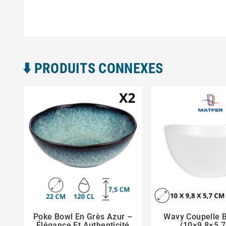
⬇️​ PRODUITS CONNEXES
Poke Bowl En Grès Azur –
Wavy Coupelle B





Élégance Et Authenticité
(10×9,8×5,7