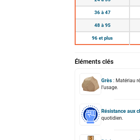
36 à 47
48 à 95
96 et plus
Éléments clés
Grès
: Matériau ré
l’usage.
Résistance aux c
quotidien.