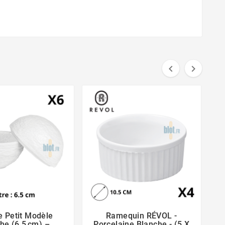


 Petit Modèle
Ramequin RÉVOL -





he (6.5 Cm) –
Porcelaine Blanche - (5 X
Po