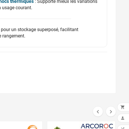
chocs thermiques
: Supporte mieux les variations
n usage courant.
 pour un stockage superposé, facilitant
le rangement.



