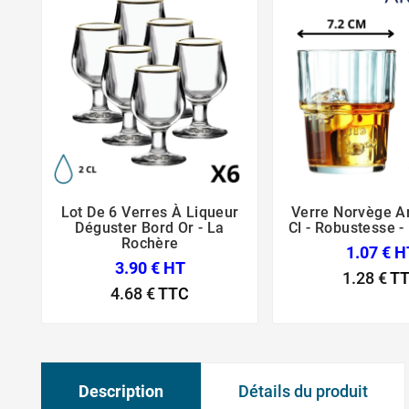
Lot De 6 Verres À Liqueur
Verre Norvège A





Déguster Bord Or - La
Cl - Robustesse - 
Rochère
1.07 € H
3.90 € HT
1.28 €
T
4.68 €
TTC
Description
Détails du produit