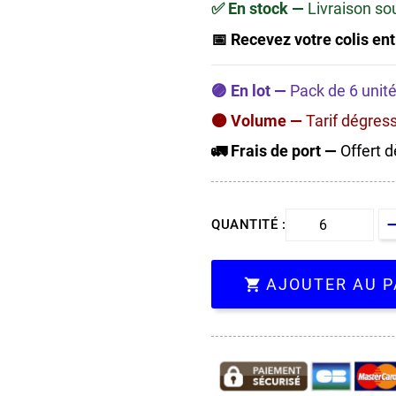
✅ En stock —
Livraison so
📅 Recevez votre colis ent
🟣 En lot —
Pack de 6 unité
🟠 Volume —
Tarif dégres
🚛 Frais de port —
Offert d
QUANTITÉ :
AJOUTER AU P
