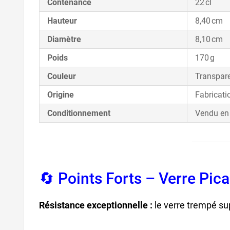
Contenance
22 cl
Hauteur
8,40 cm
Diamètre
8,10 cm
Poids
170 g
Couleur
Transpar
Origine
Fabricati
Conditionnement
Vendu en 
🔄 Points Forts – Verre Pica
Résistance exceptionnelle :
le verre trempé su