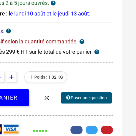
us 2 à 5 jours ouvrés.
?
re :
le lundi 10 août et le jeudi 13 août.
s.
?
sif selon la quantité commandée.
?
ès 299 € HT sur le total de votre panier.
?
ℹ️
Poids :
1,02 KG
ANIER

Poser une question
126.