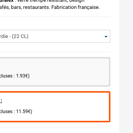
uralex
: verre trempé résistant, design
fés, bars, restaurants. Fabrication française.
die - (22 CL)
cluses : 1.93€)
:
cluses : 11.59€)