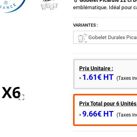
💧 Gobelet Picardie 22 cl D
emblématique. Idéal pour ca
VARIANTES :
Gobelet Duralex Picar
Prix Unitaire :
1.61€ HT
​▪️​
(Taxes in

Prix Total pour 6 Unités 
9.66€ HT
▪️​
(Taxes in