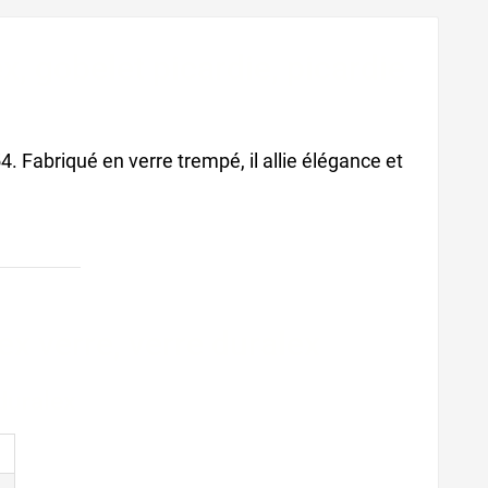
ex, gobelet picardie, picardie
. Fabriqué en verre trempé, il allie élégance et
lex verre, verre duralex
 duralex