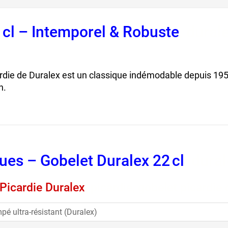
 cl – Intemporel & Robuste
, dural
cardie de Duralex est un classique indémodable depuis 1954
n.
ues – Gobelet Duralex 22 cl
, dura
 Picardie Duralex
, picardie, gobelet picardie
mpé ultra-résistant (Duralex)