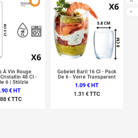


s À Vin Rouge
Gobelet Baril 16 Cl - Pack
V





Cristallin 48 Cl -
De 6 - Verre Transparent
e 6 | Stölzle
1.09 € HT
.90 € HT
1.31 €
TTC
.88 €
TTC