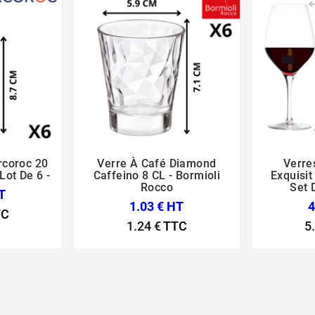
rcoroc 20
Verre À Café Diamond
Verre





Lot De 6 -
Caffeino 8 CL - Bormioli
Exquisit 
Rocco
Set D
T
1.03 € HT
4
TC
1.24 €
TTC
5