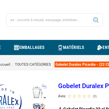
E
EMBALLAGES
MATÉRIELS
ENT
ccueil
TOUTES CATÉGORIES
Gobelet Duralex Picardie - (22 C
Gobelet Duralex P
Avis:
(0)