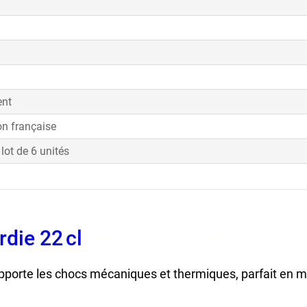
ent
on française
lot de 6 unités
rdie 22 cl
, verre picardie 22cl
pporte les chocs mécaniques et thermiques, parfait en mi