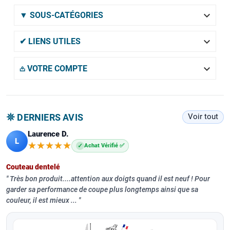

▼ SOUS-CATÉGORIES

✔ LIENS UTILES

𖡌 VOTRE COMPTE
𖤓 DERNIERS AVIS
Voir tout
Laurence D.
L
★★★★★
★★★★★
✓
Achat Vérifié ✅
Couteau dentelé
Très bon produit....attention aux doigts quand il est neuf ! Pour
garder sa performance de coupe plus longtemps ainsi que sa
couleur, il est mieux ...