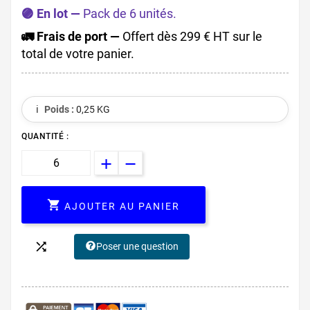
🟣 En lot —
Pack de 6 unités.
🚛 Frais de port —
Offert dès 299 € HT sur le
total de votre panier.
ℹ️
Poids :
0,25 KG
QUANTITÉ :

AJOUTER AU PANIER

Poser une question