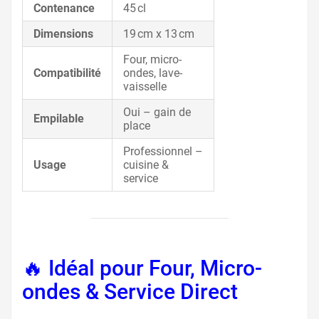
Contenance
45 cl
Dimensions
19 cm x 13 cm
Four, micro-
Compatibilité
ondes, lave-
vaisselle
Oui – gain de
Empilable
place
Professionnel –
Usage
cuisine &
service
🔥 Idéal pour Four, Micro-
ondes & Service Direct