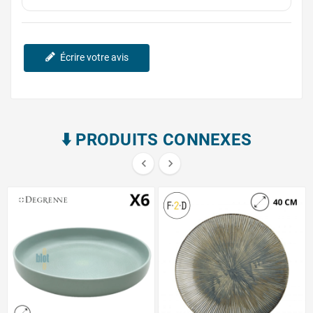
Écrire votre avis
⬇️​ PRODUITS CONNEXES

