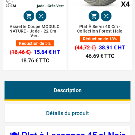




Assiette Coupe MODULO
Plat À Servir 40 Cm -
NATURE - Jade - 22 Cm –
Collection Forest Halo
Vert
Réduction de 13%
Réduction de 5%
(44,72 €)
38.91 € HT
(16,46 €)
15.64 € HT
46.69 €
TTC
18.76 €
TTC
Description
Détails du produit