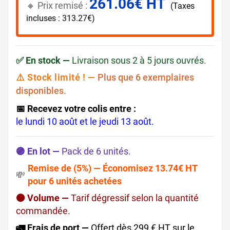
261.06€ HT
🔸​​ Prix remisé :
(Taxes
incluses : 313.27€)
✅ En stock —
Livraison sous 2 à 5 jours ouvrés.
⚠️ Stock limité ! —
Plus que 6 exemplaires
disponibles.
📅 Recevez votre colis entre :
le lundi 10 août et le jeudi 13 août.
🟣 En lot —
Pack de 6 unités.
Remise de (5%) — Économisez 13.74€ HT
💸
pour 6 unités achetées
🟠 Volume —
Tarif dégressif selon la quantité
commandée.
🚛 Frais de port —
Offert dès 299 € HT sur le