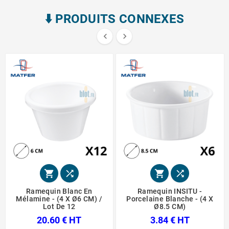
⬇️​ PRODUITS CONNEXES






Ramequin Blanc En
Ramequin INSITU -
Mélamine - (4 X Ø6 CM) /
Porcelaine Blanche - (4 X
Lot De 12
Ø8.5 CM)
20.60 € HT
3.84 € HT