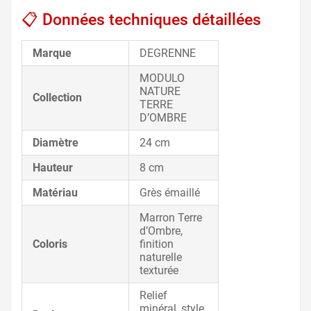
📋 Données techniques détaillées
Marque
DEGRENNE
MODULO
NATURE
Collection
TERRE
D’OMBRE
Diamètre
24 cm
Hauteur
8 cm
Matériau
Grès émaillé
Marron Terre
d’Ombre,
Coloris
finition
naturelle
texturée
Relief
minéral, style