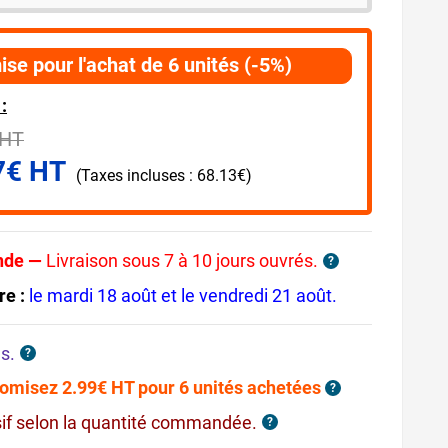
ise pour l'achat de 6 unités (-5%)
:
 HT
7€ HT
(Taxes incluses : 68.13€)
nde —
Livraison sous 7 à 10 jours ouvrés.
?
re :
le mardi 18 août et le vendredi 21 août.
s.
?
omisez 2.99€ HT pour 6 unités achetées
?
sif selon la quantité commandée.
?