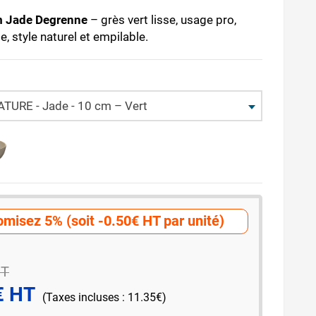
cm Jade Degrenne
– grès vert lisse, usage pro,
e, style naturel et empilable.
URE - Jade - 10 cm – Vert
misez 5% (soit -0.50€ HT par unité)
HT
€ HT
(Taxes incluses : 11.35€)