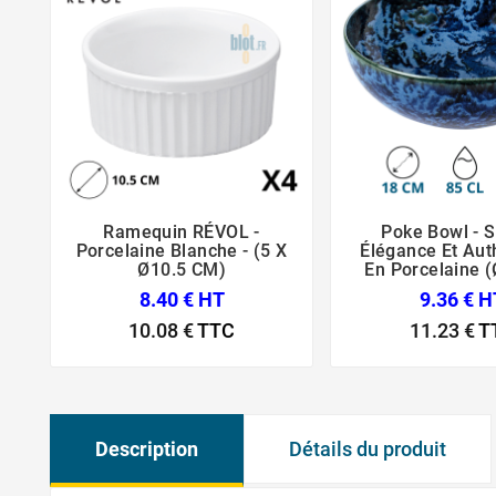
Ramequin RÉVOL -
Poke Bowl - 





Porcelaine Blanche - (5 X
Élégance Et Aut
Ø10.5 CM)
En Porcelaine 
8.40 € HT
9.36 € H
10.08 €
TTC
11.23 €
T
Description
Détails du produit