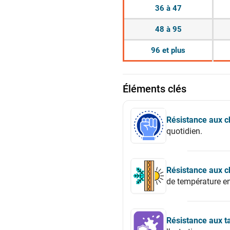
36 à 47
48 à 95
96 et plus
Éléments clés
Résistance aux c
quotidien.
Résistance aux 
de température e
Résistance aux t