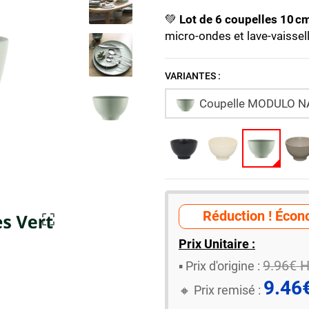
💚
Lot de 6 coupelles 10 
micro-ondes et lave-vaissell
VARIANTES :
Coupelle MODULO NAT
Réduction ! Écono

Prix Unitaire :
9.96€ 
▪️ ​Prix d'origine :
9.46
🔸​​ Prix remisé :