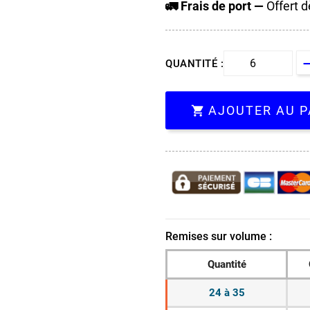
🚛 Frais de port —
Offert d
QUANTITÉ :
AJOUTER AU P

Remises sur volume :
Quantité
24 à 35