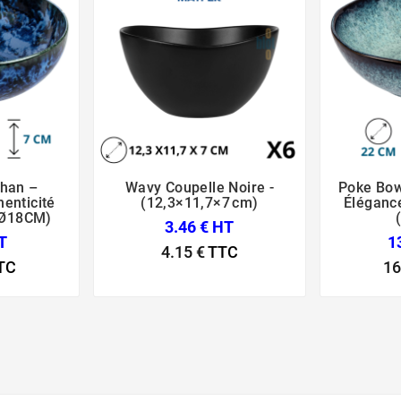
Shan –
Wavy Coupelle Noire -
Poke Bow





henticité
(12,3×11,7×7 Cm)
Élégance
(Ø18CM)
3.46 € HT
T
1
4.15 €
TTC
TC
16