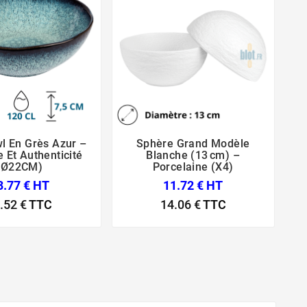
l En Grès Azur –
Sphère Grand Modèle





 Et Authenticité
Blanche (13 Cm) –
(Ø22CM)
Porcelaine (x4)
3.77 € HT
11.72 € HT
.52 €
TTC
14.06 €
TTC