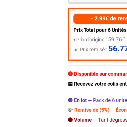
- 2.99€ de rem
Prix Total pour 6 Unités 
59.76€
▪️​ Prix d'origine :
56.7
🔸​​ Prix remisé :
🔴 Disponible sur comma
📅 Recevez votre colis ent
🟣 En lot —
Pack de 6 unité
Remise de (5%) — Écon
💸
🟠 Volume —
Tarif dégres