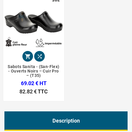


Sabots Sanita - (San-Flex)
- Ouverts Noirs – Cuir Pro
– (T35)
69.02 € HT
82.82 €
TTC
Description