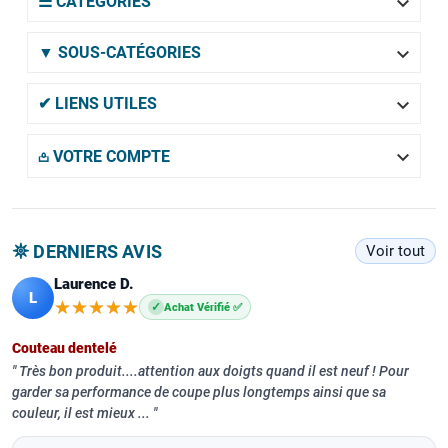

☰ CATÉGORIES

▼ SOUS-CATÉGORIES

✔ LIENS UTILES

𖡌 VOTRE COMPTE
𖤓 DERNIERS AVIS
Voir tout
Laurence D.
L
★★★★★
★★★★★
✓
Achat Vérifié ✅
Couteau dentelé
Très bon produit....attention aux doigts quand il est neuf ! Pour
garder sa performance de coupe plus longtemps ainsi que sa
couleur, il est mieux ...