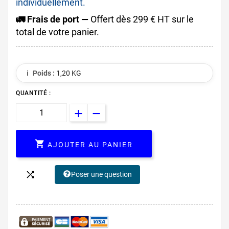
individuellement.
🚛 Frais de port —
Offert dès 299 € HT sur le
total de votre panier.
ℹ️
Poids :
1,20 KG
QUANTITÉ :

AJOUTER AU PANIER

Poser une question