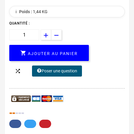
ℹ️
Poids :
1,44 KG
QUANTITÉ :

AJOUTER AU PANIER

Poser une question
20.