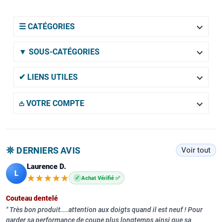

☰ CATÉGORIES

▼ SOUS-CATÉGORIES

✔ LIENS UTILES

𖡌 VOTRE COMPTE
𖤓 DERNIERS AVIS
Voir tout
Laurence D.
L
★★★★★
★★★★★
✓
Achat Vérifié ✅
Couteau dentelé
Très bon produit....attention aux doigts quand il est neuf ! Pour
garder sa performance de coupe plus longtemps ainsi que sa