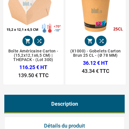




Boîte Américaine Carton -
(X1000) - Gobelets Carton
(15,2x12,1x6,5 CM) |
Brun 25 CL - (Ø 78 MM)
THEPACK - (Lot 300)
36.12 € HT
116.25 € HT
43.34 €
TTC
139.50 €
TTC
Description
Détails du produit