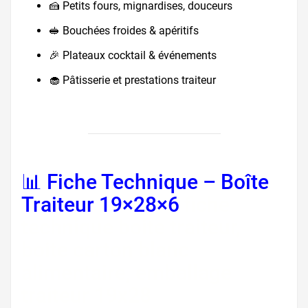
🍰 Petits fours, mignardises, douceurs
🥪 Bouchées froides & apéritifs
🎉 Plateaux cocktail & événements
🧁 Pâtisserie et prestations traiteur
📊 Fiche Technique – Boîte
Traiteur 19×28×6
fiche
technique boite traiteur,
boite carton blanc
alimentaire, emballage
traiteur 19x28