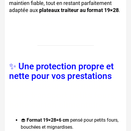
maintien fiable, tout en restant parfaitement
adaptée aux
plateaux traiteur au format 19×28
.
boite rectangulaire traiteur, boite alimentaire
carton, boite pour buffet froid
✨ Une protection propre et
nette pour vos prestations
boite traiteur refermable,
boite transport petits fours,
boite carton alimentaire
🧁
Format 19×28×6 cm
pensé pour petits fours,
bouchées et mignardises.