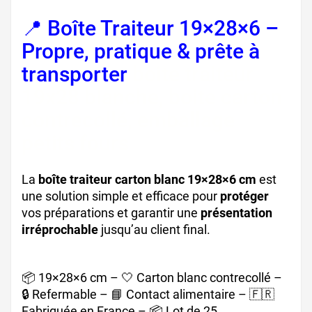
📍 Boîte Traiteur 19×28×6 –
Propre, pratique & prête à
transporter
boite traiteur
19x28 blanche, boite carton
contrecollé, emballage
petits fours
La
boîte traiteur carton blanc 19×28×6 cm
est
une solution simple et efficace pour
protéger
vos préparations et garantir une
présentation
irréprochable
jusqu’au client final.
📦 19×28×6 cm – 🤍 Carton blanc contrecollé –
🔒 Refermable – 📘 Contact alimentaire – 🇫🇷
Fabriquée en France – 📦 Lot de 25