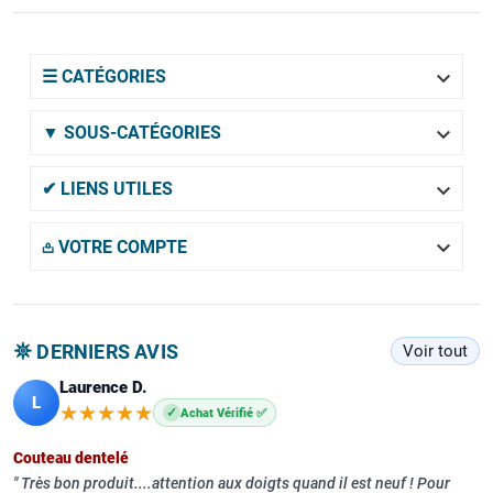

☰ CATÉGORIES

▼ SOUS-CATÉGORIES

✔ LIENS UTILES

𖡌 VOTRE COMPTE
𖤓 DERNIERS AVIS
Voir tout
Laurence D.
L
★★★★★
★★★★★
✓
Achat Vérifié ✅
Couteau dentelé
Très bon produit....attention aux doigts quand il est neuf ! Pour