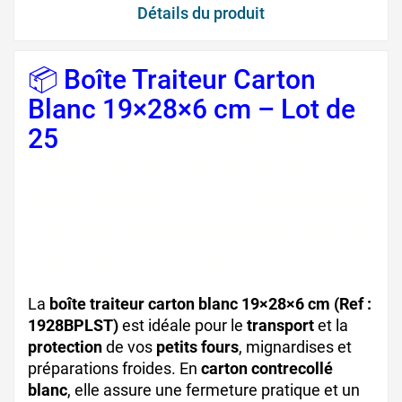
Détails du produit
📦 Boîte Traiteur Carton
Blanc 19×28×6 cm – Lot de
25
boite traiteur 19x28,
boite carton blanc traiteur,
boite petits fours, emballage
traiteur professionnel, boite
pâtisserie transport
La
boîte traiteur carton blanc 19×28×6 cm (Ref :
1928BPLST)
est idéale pour le
transport
et la
protection
de vos
petits fours
, mignardises et
préparations froides. En
carton contrecollé
blanc
, elle assure une fermeture pratique et un