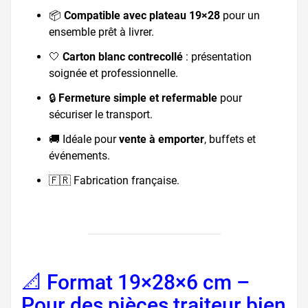
📦
Compatible avec plateau 19×28
pour un
ensemble prêt à livrer.
🤍
Carton blanc contrecollé
: présentation
soignée et professionnelle.
🔒
Fermeture simple et refermable
pour
sécuriser le transport.
🚚 Idéale pour
vente à emporter
, buffets et
événements.
🇫🇷 Fabrication française.
📐 Format 19×28×6 cm –
Pour des pièces traiteur bien