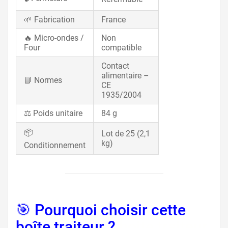
🌱 Fabrication
France
🔥 Micro-ondes /
Non
Four
compatible
Contact
alimentaire –
📘 Normes
CE
1935/2004
⚖️ Poids unitaire
84 g
📦
Lot de 25 (2,1
kg)
Conditionnement
🎯 Pourquoi choisir cette
boîte traiteur ?
boite traiteur