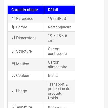
Caractéristique
Détail
🔖 Référence
1928BPLST
🌀 Forme
Rectangulaire
19 × 28 × 6
📐 Dimensions
cm
Carton
💪 Structure
contrecollé
Carton
🟦 Matière
alimentaire
🎨 Couleur
Blanc
Transport &
protection de
💧 Usage
produits
froids
🔒 Fermeture
Refermable